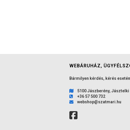
WEBÁRUHÁZ, ÜGYFÉLSZ
Bármilyen kérdés, kérés esetén
5100 Jászberény, Jásztelki 
+36 57 500 732
webshop@szatmari.hu