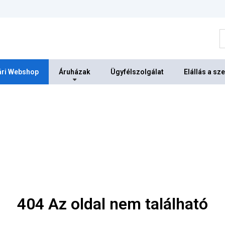
K
ri Webshop
Áruházak
Ügyfélszolgálat
Elállás a sz
404 Az oldal nem található