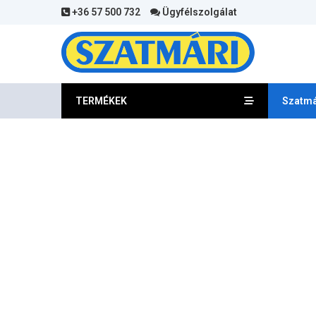
+36 57 500 732
Ügyfélszolgálat
TERMÉKEK
Szatmá