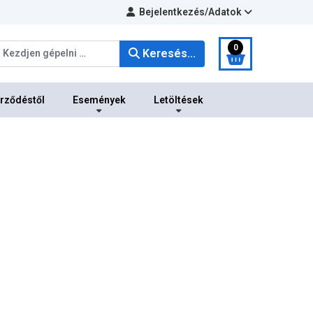
Bejelentkezés/Adatok
eresés...
0
Keresés...
erződéstől
Események
Letöltések