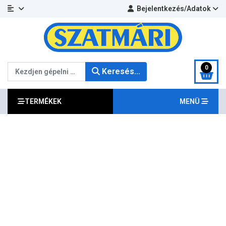
Bejelentkezés/Adatok
Keresés...
0
Keresés...
TERMÉKEK
MENÜ