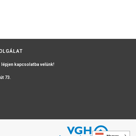
OLGÁLAT
 lépjen kapcsolatba velünk!
út 73.
Magyar