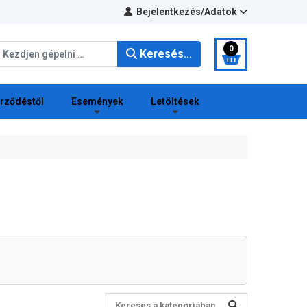
Bejelentkezés/Adatok
eresés...
0
Keresés...
erződéstől
Események
Letöltések