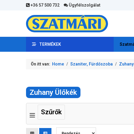
+36 57 500 732
Ügyfélszolgálat
TERMÉKEK
Szatmá
Ön itt van:
Home
Szaniter, Fürdőszoba
Zuhany
Zuhany Ülőkék
Szűrők