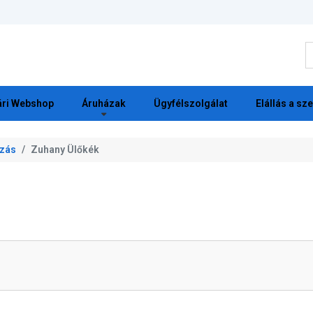
K
ri Webshop
Áruházak
Ügyfélszolgálat
Elállás a sz
zás
Zuhany Ülőkék