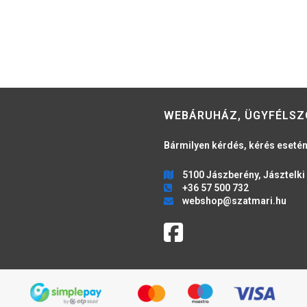
WEBÁRUHÁZ, ÜGYFÉLSZ
Bármilyen kérdés, kérés esetén
5100 Jászberény, Jásztelki 
+36 57 500 732
webshop@szatmari.hu