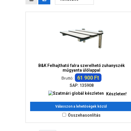
B&K Felhajtható falra szerelhető zuhanyszék
műgyanta ülőlappal
61 900 Ft
Bruttó:
SAP: 135908
Készleten!
Válasszon a lehetőségek közül
Összehasonlítás