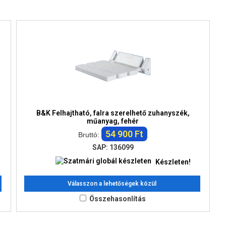
B&K Felhajtható, falra szerelhető zuhanyszék,
műanyag, fehér
54 900 Ft
Bruttó:
SAP: 136099
Készleten!
Válasszon a lehetőségek közül
Összehasonlítás