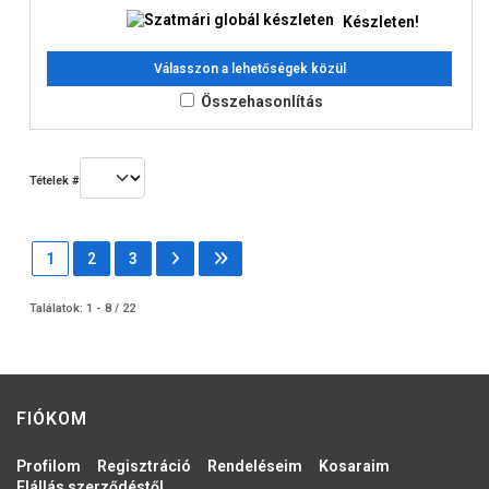
Készleten!
Válasszon a lehetőségek közül
Összehasonlítás
Tételek #
1
2
3
Találatok: 1 - 8 / 22
FIÓKOM
Profilom
Regisztráció
Rendeléseim
Kosaraim
Elállás szerződéstől