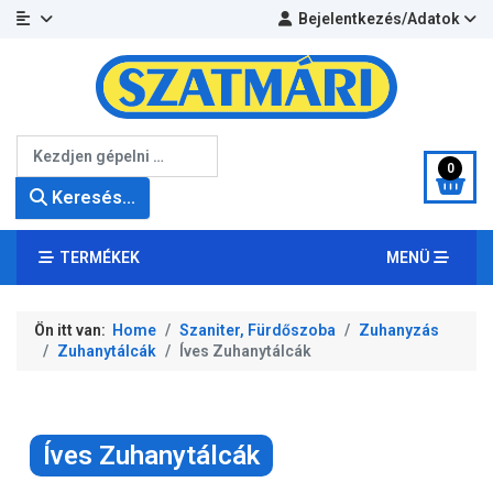
Bejelentkezés/Adatok
Keresés...
0
Keresés...
TERMÉKEK
MENÜ
Ön itt van:
Home
Szaniter, Fürdőszoba
Zuhanyzás
Zuhanytálcák
Íves Zuhanytálcák
Íves Zuhanytálcák