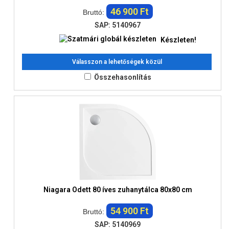
46 900 Ft
Bruttó:
SAP: 5140967
Készleten!
Válasszon a lehetőségek közül
Összehasonlítás
Niagara Odett 80 íves zuhanytálca 80x80 cm
54 900 Ft
Bruttó:
SAP: 5140969