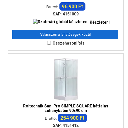
96 900 Ft
Bruttó:
SAP: 4151009
Készleten!
Válasszon a lehetőségek közül
Összehasonlítás
Roltechnik Sani Pro SIMPLE SQUARE hátfalas
zuhanykabin 90x90 cm
254 900 Ft
Bruttó:
SAP: 4151412