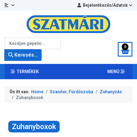
Bejelentkezés/Adatok
Keresés...
0
Keresés...
TERMÉKEK
MENÜ
Ön itt van:
Home
Szaniter, Fürdőszoba
Zuhanyzás
Zuhanyboxok
Zuhanyboxok