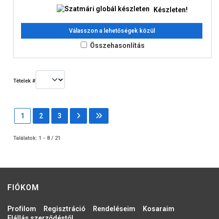
Készleten!
Válasszon a lehetőségek közül
Összehasonlítás
Tételek #
1
2
3
Találatok: 1 - 8 / 21
FIÓKOM
Profilom
Regisztráció
Rendeléseim
Kosaraim
Elállás szerződéstől