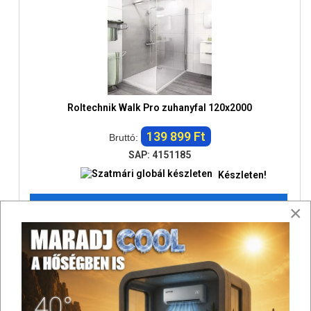
Roltechnik Walk Pro zuhanyfal 120x2000
139 899 Ft
Bruttó:
SAP: 4151185
Készleten!
Válasszon a lehetőségek közül
×
Összehasonlítás