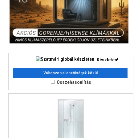
Roltechnik Velio Walk-In zuhanyfal 900x2000
151 900 Ft
Bruttó:
SAP: 4151584
Készleten!
Válasszon a lehetőségek közül
Összehasonlítás