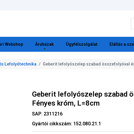
K
ri Webshop
Áruházak
Ügyfélszolgálat
Elállás a sz
és Lefolyótechnika
Geberit lefolyószelep szabad összefolyóval é
Geberit lefolyószelep szabad ö
Fényes króm, L=8cm
SAP:
2311216
Gyártói cikkszám:
152.080.21.1