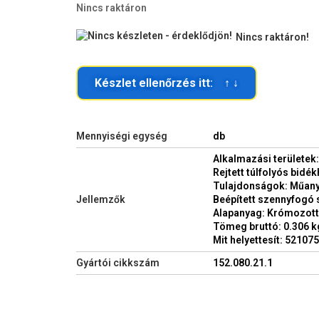
Nincs raktáron
Nincs raktáron!
Készlet ellenőrzés itt: ↑ ↓
Mennyiségi egység
db
Alkalmazási területek
Rejtett túlfolyós bidé
Tulajdonságok: Műany
Jellemzők
Beépített szennyfogó 
Alapanyag: Krómozott
Tömeg bruttó: 0.306 k
Mit helyettesít: 52107
Gyártói cikkszám
152.080.21.1