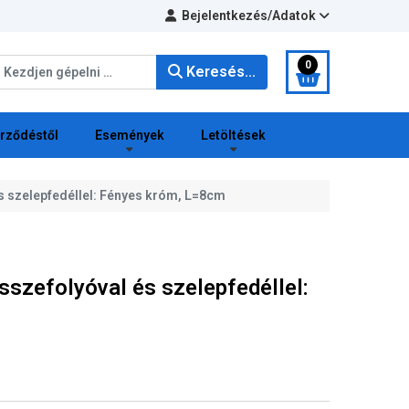
Bejelentkezés/Adatok
eresés...
0
Keresés...
erződéstől
Események
Letöltések
s szelepfedéllel: Fényes króm, L=8cm
sszefolyóval és szelepfedéllel: