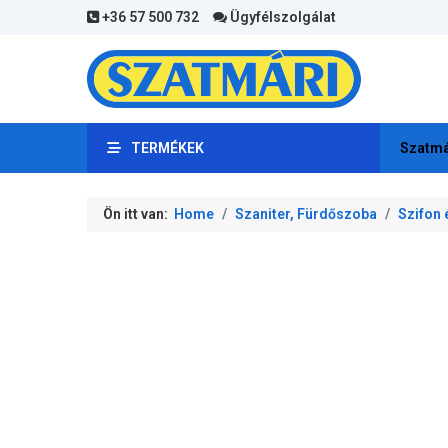
+36 57 500 732
Ügyfélszolgálat
TERMÉKEK
Szatmá
Ön itt van:
Home
Szaniter, Fürdőszoba
Szifon 