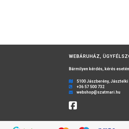
WEBÁRUHÁZ, ÜGYFÉLSZ
Bármilyen kérdés, kérés esetén
5100 Jászberény, Jásztelki 
+36 57 500 732
webshop@szatmari.hu