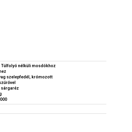
: Túlfolyó nélküli mosdókhoz
khez
ag szelepfedél, krómozott
szűrővel
 sárgaréz
g
5000