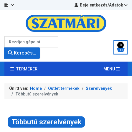
Bejelentkezés/Adatok
Keresés...
0
Keresés...
TERMÉKEK
MENÜ
Ön itt van:
Home
Outlet termékek
Szerelvények
Többutú szerelvények
Többutú szerelvények