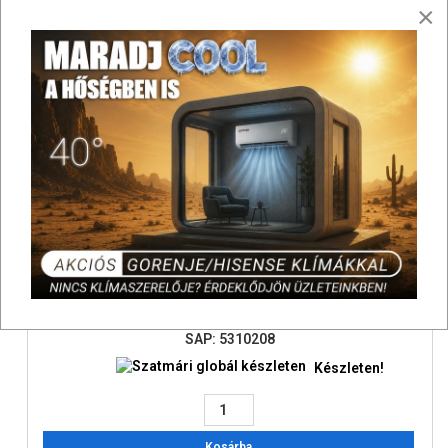
×
Válasszon a lehetőségek közül
Összehasonlítás
Esbe ZRS234 motoros váltószelep 3/4" BM
49 900 Ft
Bruttó:
SAP: 5310208
Készleten!
Kosárba