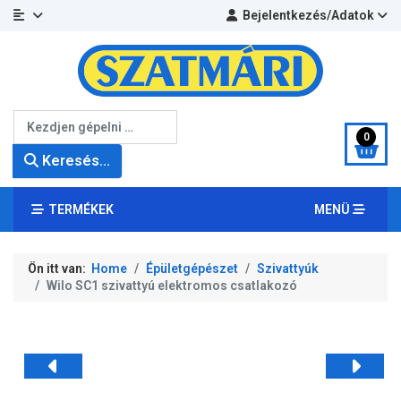
Bejelentkezés/Adatok
Keresés...
0
Keresés...
TERMÉKEK
MENÜ
Ön itt van:
Home
Épületgépészet
Szivattyúk
Wilo SC1 szivattyú elektromos csatlakozó