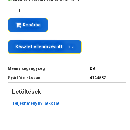
Kosárba
Készlet ellenőrzés itt: ↑ ↓
Mennyiségi egység
DB
Gyártói cikkszám
4144582
Letöltések
Teljesítmény nyilatkozat