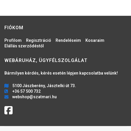
FIÓKOM
Profilom
Regisztráció
Rendeléseim
Kosaraim
Elállás szerződéstől
WEBÁRUHÁZ, ÜGYFÉLSZOLGÁLAT
Bármilyen kérdés, kérés esetén lépjen kapcsolatba velünk!
5100 Jászberény, Jásztelki út 73.
+36 57 500 732
webshop@szatmari.hu