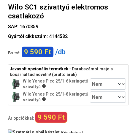
Wilo SC1 szivattyú elektromos
csatlakozó
SAP:
1670859
Gyártói cikkszám:
4144582
9 590 Ft
/db
Bruttó:
Javasolt opcionális termékek
- Darabszámot majd a
kosárnál tud növelni! (bruttó árak)
Wilo Yonos Pico 25/1-6 keringető
szivattyú
Wilo Yonos Pico 25/1-8 keringető
szivattyú
9 590 Ft
Ár opciókkal:
Készleten !