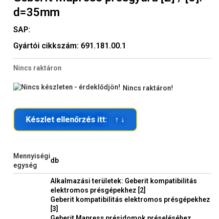
d=35mm
SAP:
Gyártói cikkszám:
691.181.00.1
Nincs raktáron
Nincs raktáron!
Készlet ellenőrzés itt: ↑ ↓
Mennyiségi
db
egység
Alkalmazási területek: Geberit kompatibilitás
elektromos présgépekhez [2]
Geberit kompatibilitás elektromos présgépekhez
[3]
Geberit Mapress présidomok préseléséhez