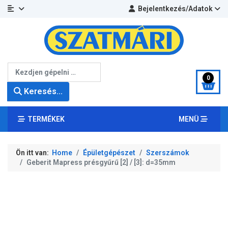
Bejelentkezés/Adatok
Keresés...
0
Keresés...
TERMÉKEK
MENÜ
Ön itt van:
Home
Épületgépészet
Szerszámok
Geberit Mapress présgyűrű [2] / [3]: d=35mm