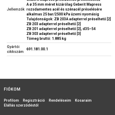
A ø 35 mm méret kizárólag Geberit Mapress
Jellemzők
rozsdamentes acél és szénacél préselésére
alkalmas 25 bar/2500 kPa üzemi nyomásig
Tulajdonságok: ZB 203A adapterrel préselhető [2]
ZB 203 adapterrel préselhető [2]
ZB 201 adapterrel préselhető [2], d35–54
ZB 303 adapterrel préselhető [3]
Tömeg bruttó: 1.885 kg
Gyártói
691.181.00.1
cikkszám
FIÓKOM
Profilom
Regisztráció
Rendeléseim
Kosaraim
Elállás szerződéstől