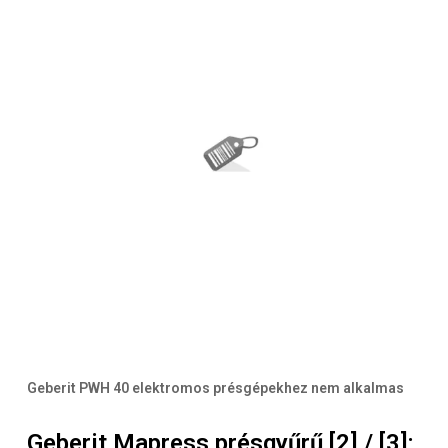
Geberit PWH 40 elektromos présgépekhez nem alkalmas
Geberit Mapress présgyűrű [2] / [3]: