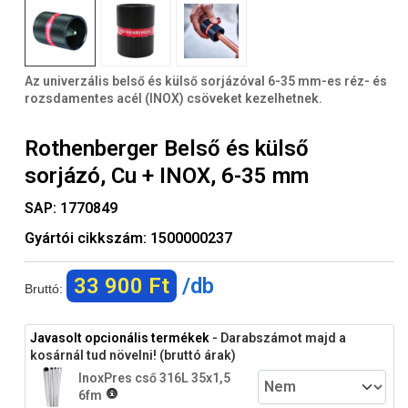
Az univerzális belső és külső sorjázóval 6-35 mm-es réz- és
rozsdamentes acél (INOX) csöveket kezelhetnek.
Rothenberger Belső és külső
sorjázó, Cu + INOX, 6-35 mm
SAP:
1770849
Gyártói cikkszám:
1500000237
33 900 Ft
/db
Bruttó:
Javasolt opcionális termékek
- Darabszámot majd a
kosárnál tud növelni! (bruttó árak)
InoxPres cső 316L 35x1,5
6fm