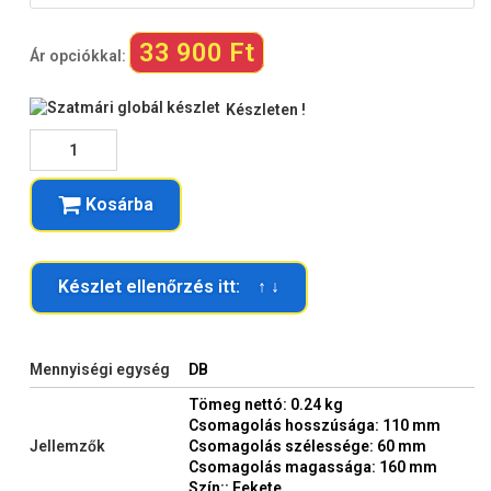
33 900 Ft
Ár opciókkal:
Készleten !
Kosárba
Készlet ellenőrzés itt: ↑ ↓
Mennyiségi egység
DB
Tömeg nettó: 0.24 kg
Csomagolás hosszúsága: 110 mm
Jellemzők
Csomagolás szélessége: 60 mm
Csomagolás magassága: 160 mm
Szín:: Fekete