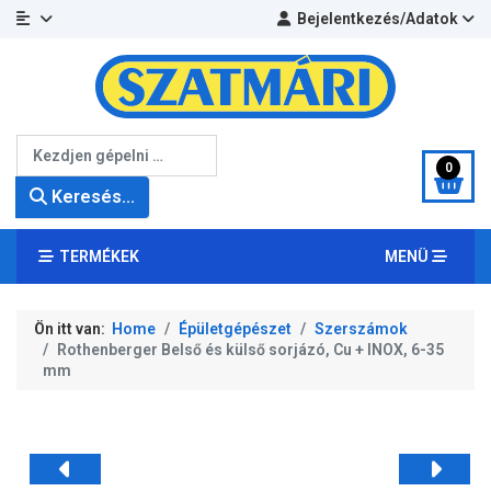
Bejelentkezés/Adatok
Keresés...
0
Keresés...
TERMÉKEK
MENÜ
Ön itt van:
Home
Épületgépészet
Szerszámok
Rothenberger Belső és külső sorjázó, Cu + INOX, 6-35
mm