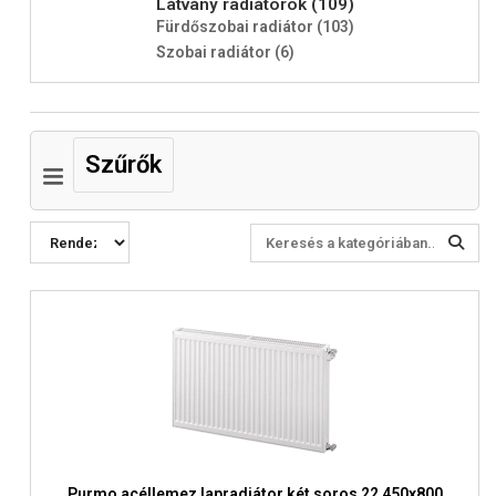
Látvány radiátorok (109)
Fürdőszobai radiátor (103)
Szobai radiátor (6)
Szűrők
Purmo acéllemez lapradiátor két soros 22 450x800