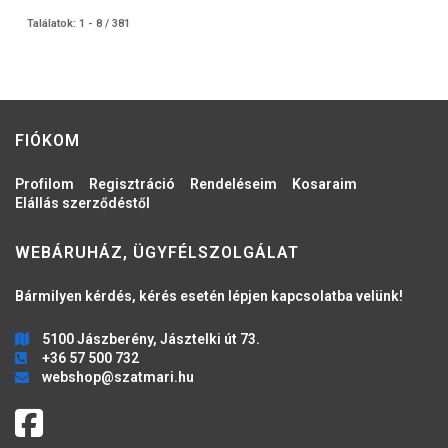
Találatok: 1 - 8 / 381
FIÓKOM
Profilom
Regisztráció
Rendeléseim
Kosaraim
Elállás szerződéstől
WEBÁRUHÁZ, ÜGYFÉLSZOLGÁLAT
Bármilyen kérdés, kérés esetén lépjen kapcsolatba velünk!
5100 Jászberény, Jásztelki út 73.
+36 57 500 732
webshop@szatmari.hu