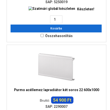
SAP: 5250019
Készleten!
Kosárba
Összehasonlítás
Purmo acéllemez lapradiátor két soros 22 600x1000
54 900 Ft
Bruttó:
SAP: 2290007