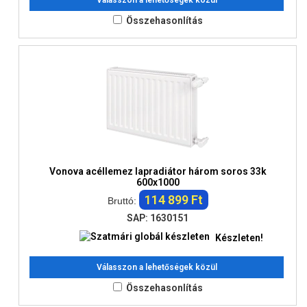
Válasszon a lehetőségek közül
Összehasonlítás
Vonova acéllemez lapradiátor három soros 33k
600x1000
114 899 Ft
Bruttó:
SAP: 1630151
Készleten!
Válasszon a lehetőségek közül
Összehasonlítás