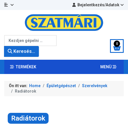
Bejelentkezés/Adatok
Keresés...
0
Keresés...
TERMÉKEK
MENÜ
Ön itt van:
Home
Épületgépészet
Szerelvények
Radiátorok
Radiátorok