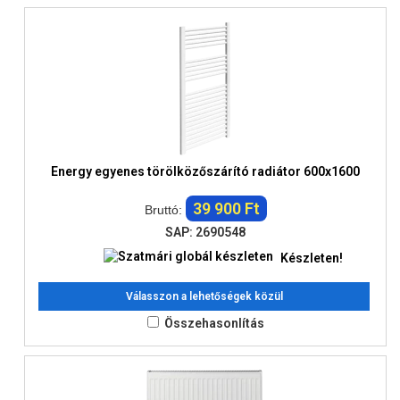
Energy egyenes törölközőszárító radiátor 600x1600
39 900 Ft
Bruttó:
SAP: 2690548
Készleten!
Válasszon a lehetőségek közül
Összehasonlítás