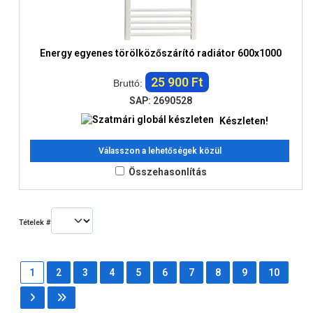
Energy egyenes törölközőszárító radiátor 600x1000
25 900 Ft
Bruttó:
SAP: 2690528
Készleten!
Válasszon a lehetőségek közül
Összehasonlítás
Tételek #
1
2
3
4
5
6
7
8
9
10