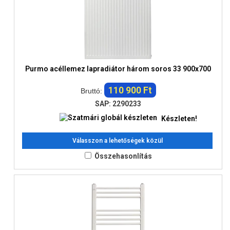
Purmo acéllemez lapradiátor három soros 33 900x700
110 900 Ft
Bruttó:
SAP: 2290233
Készleten!
Válasszon a lehetőségek közül
Összehasonlítás