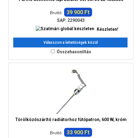
39 900 Ft
Bruttó:
SAP: 2290043
Készleten!
Válasszon a lehetőségek közül
Összehasonlítás
Törölközőszárító radiátorhoz fűtőpatron, 600 W, króm
33 900 Ft
Bruttó: