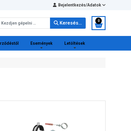
Bejelentkezés/Adatok
eresés...
0
Keresés...
erződéstől
Események
Letöltések