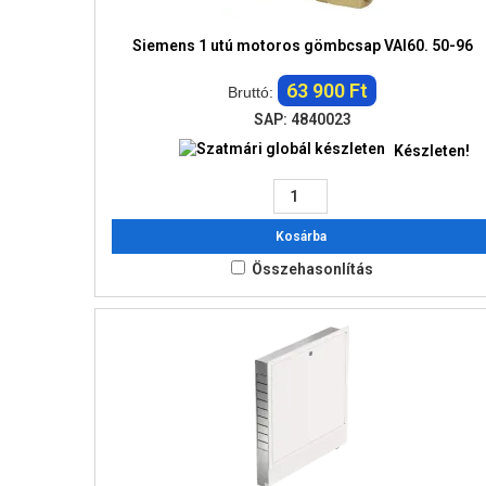
Siemens 1 utú motoros gömbcsap VAI60. 50-96
63 900 Ft
Bruttó:
SAP: 4840023
Készleten!
Kosárba
Összehasonlítás