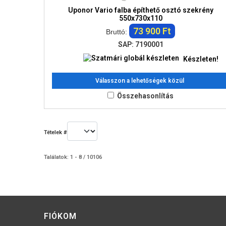
Uponor Vario falba építhető osztó szekrény
550x730x110
73 900 Ft
Bruttó:
SAP: 7190001
Készleten!
Válasszon a lehetőségek közül
Összehasonlítás
Tételek #
Találatok: 1 - 8 / 10106
FIÓKOM