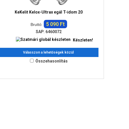
KeKelit Kelox-Ultrax egál T-idom 20
5 090 Ft
Bruttó:
SAP: 6460072
Készleten!
Válasszon a lehetőségek közül
Összehasonlítás