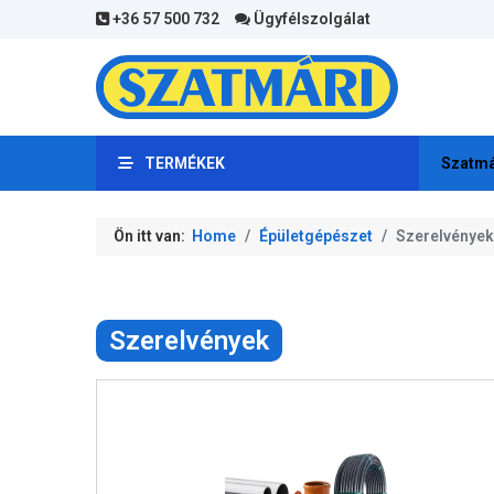
+36 57 500 732
Ügyfélszolgálat
TERMÉKEK
Szatmá
Ön itt van:
Home
Épületgépészet
Szerelvények
Szerelvények