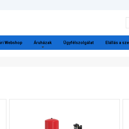
K
ri Webshop
Áruházak
Ügyfélszolgálat
Elállás a sz