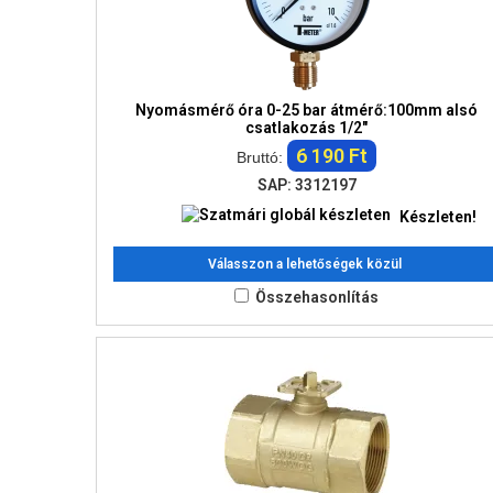
Nyomásmérő óra 0-25 bar átmérő:100mm alsó
csatlakozás 1/2"
6 190 Ft
Bruttó:
SAP: 3312197
Készleten!
Válasszon a lehetőségek közül
Összehasonlítás