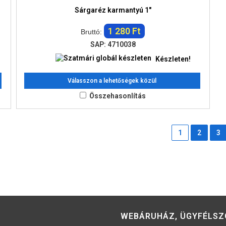
Sárgaréz karmantyú 1"
1 280 Ft
Bruttó:
SAP: 4710038
Készleten!
Válasszon a lehetőségek közül
Összehasonlítás
1
2
3
WEBÁRUHÁZ, ÜGYFÉLSZ