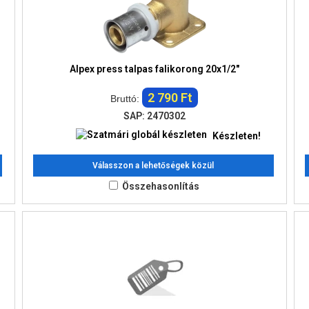
Alpex press talpas falikorong 20x1/2"
2 790 Ft
Bruttó:
SAP: 2470302
Készleten!
Válasszon a lehetőségek közül
Összehasonlítás