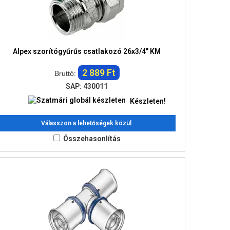
Alpex szorítógyűrűs csatlakozó 26x3/4" KM
2 889 Ft
Bruttó:
SAP: 430011
Készleten!
Válasszon a lehetőségek közül
Összehasonlítás