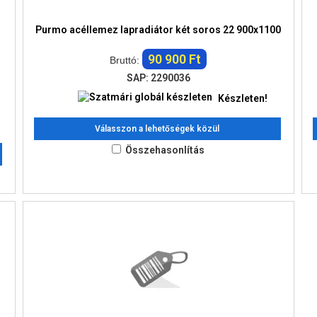
Purmo acéllemez lapradiátor két soros 22 900x1100
90 900 Ft
Bruttó:
SAP: 2290036
Készleten!
Válasszon a lehetőségek közül
Összehasonlítás