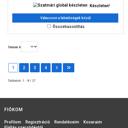
Készleten!
Válasszon a lehetőségek közül
Összehasonlítás
Tételek #
1
2
3
4
Találatok: 1 - 8 / 27
FIÓKOM
Profilom
Regisztráció
Rendeléseim
Kosaraim
Elállás szerződéstől