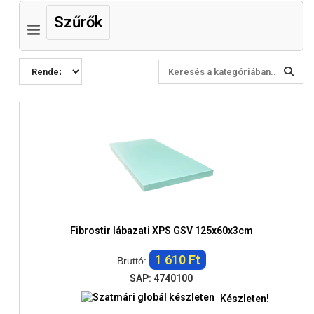
Szűrők
Fibrostir lábazati XPS GSV 125x60x3cm
1 610 Ft
Bruttó:
SAP: 4740100
Készleten!