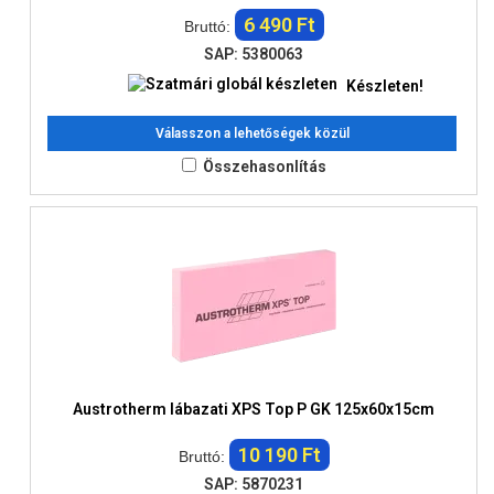
6 490 Ft
Bruttó:
SAP: 5380063
Készleten!
Válasszon a lehetőségek közül
Összehasonlítás
Austrotherm lábazati XPS Top P GK 125x60x15cm
10 190 Ft
Bruttó:
SAP: 5870231