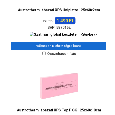
Austrotherm lábazati XPS Uniplatte 125x60x2cm
1 490 Ft
Bruttó:
SAP: 5870152
Készleten!
Válasszon a lehetőségek közül
Összehasonlítás
Austrotherm lábazati XPS Top P GK 125x60x10cm