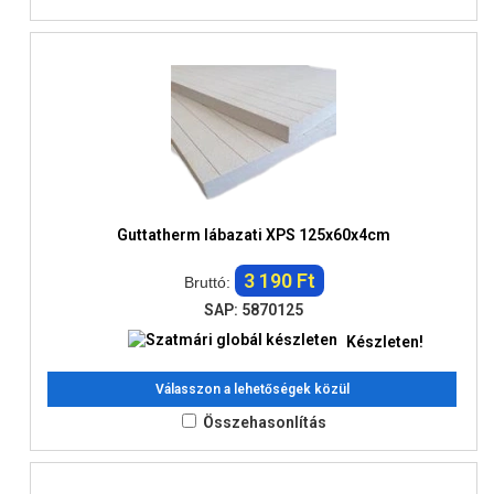
Guttatherm lábazati XPS 125x60x4cm
3 190 Ft
Bruttó:
SAP: 5870125
Készleten!
Válasszon a lehetőségek közül
Összehasonlítás