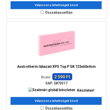
Válasszon a lehetőségek közül
Összehasonlítás
Austrotherm lábazati XPS Top P GK 125x60x4cm
2 590 Ft
Bruttó:
SAP: 5870317
Készleten!
Válasszon a lehetőségek közül
Összehasonlítás