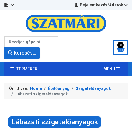
Bejelentkezés/Adatok
Keresés...
0
Keresés...
TERMÉKEK
MENÜ
Ön itt van:
Home
Építőanyag
Szigetelőanyagok
Lábazati szigetelőanyagok
Lábazati szigetelőanyagok