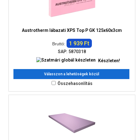
Austrotherm lábazati XPS Top P GK 125x60x3cm
1 939 Ft
Bruttó:
SAP: 5870318
Készleten!
Válasszon a lehetőségek közül
Összehasonlítás