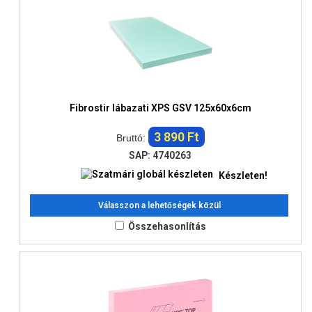
Fibrostir lábazati XPS GSV 125x60x6cm
3 890 Ft
Bruttó:
SAP: 4740263
Készleten!
Válasszon a lehetőségek közül
Összehasonlítás