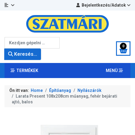
Bejelentkezés/Adatok
Keresés...
0
Keresés...
TERMÉKEK
MENÜ
Ön itt van:
Home
Építőanyag
Nyílászárók
Larata Present 108x208cm műanyag, fehér bejárati
ajtó, balos