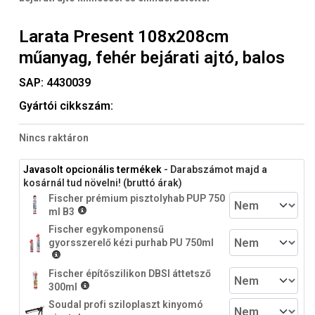
Larata Present 108x208cm
műanyag, fehér bejárati ajtó, balos
SAP:
4430039
Gyártói cikkszám:
Nincs raktáron
Javasolt opcionális termékek
- Darabszámot majd a
kosárnál tud növelni! (bruttó árak)
Fischer prémium pisztolyhab PUP 750
ml B3
Fischer egykomponensű
gyorsszerelő kézi purhab PU 750ml
Fischer építőszilikon DBSI áttetsző
300ml
Soudal profi sziloplaszt kinyomó