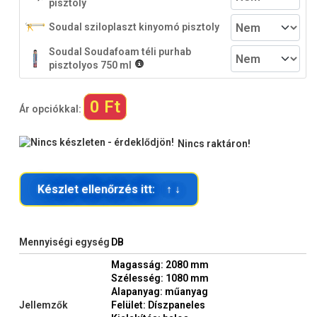
pisztoly
Soudal sziloplaszt kinyomó pisztoly
Soudal Soudafoam téli purhab
pisztolyos 750 ml
0 Ft
Ár opciókkal:
Nincs raktáron!
Készlet ellenőrzés itt: ↑ ↓
Mennyiségi egység
DB
Magasság: 2080 mm
Szélesség: 1080 mm
Alapanyag: műanyag
Jellemzők
Felület: Díszpaneles