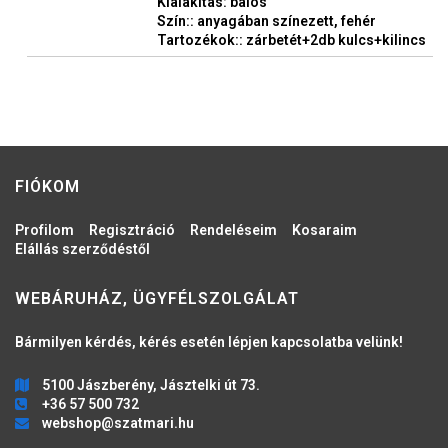
Kialakítás: balos
Szín:: anyagában színezett, fehér
Tartozékok:: zárbetét+2db kulcs+kilincs
FIÓKOM
Profilom
Regisztráció
Rendeléseim
Kosaraim
Elállás szerződéstől
WEBÁRUHÁZ, ÜGYFÉLSZOLGÁLAT
Bármilyen kérdés, kérés esetén lépjen kapcsolatba velünk!
5100 Jászberény, Jásztelki út 73.
+36 57 500 732
webshop@szatmari.hu