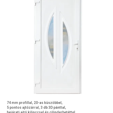
74 mm profillal, 20-as küszöbbel,
5 pontos ajtózárral, 3 db 3D pánttal,
bejárati ajtó kilinccsel és cilinderbetéttel