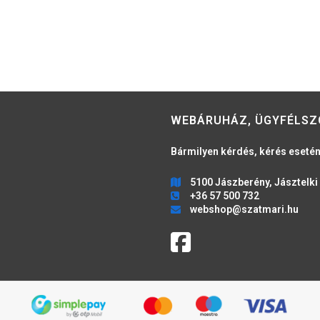
WEBÁRUHÁZ, ÜGYFÉLSZ
Bármilyen kérdés, kérés esetén
5100 Jászberény, Jásztelki 
+36 57 500 732
webshop@szatmari.hu