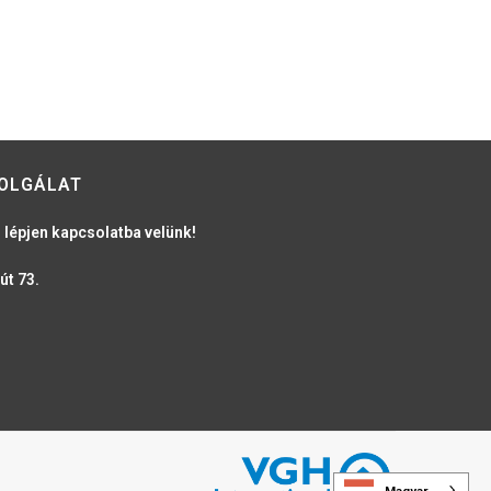
OLGÁLAT
 lépjen kapcsolatba velünk!
út 73.
Magyar