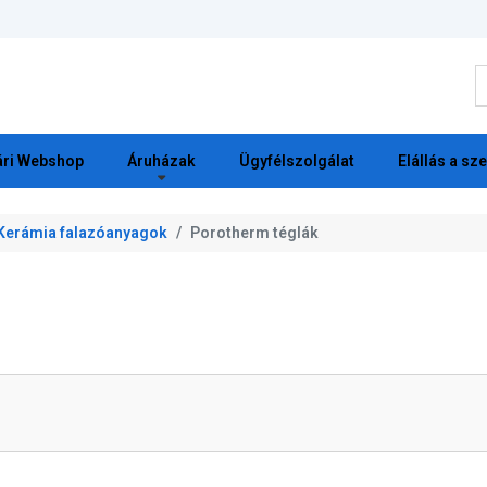
K
ri Webshop
Áruházak
Ügyfélszolgálat
Elállás a sz
Kerámia falazóanyagok
Porotherm téglák