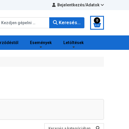
Bejelentkezés/Adatok
eresés...
0
Keresés...
erződéstől
Események
Letöltések