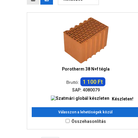
Porotherm 38 N+f tégla
1 100 Ft
Bruttó:
SAP: 4080079
Készleten!
Válasszon a lehetőségek közül
Összehasonlítás