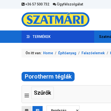
+36 57 500 732
Ügyfélszolgálat
TERMÉKEK
Szatmá
Ön itt van:
Home
Építőanyag
Falazóelemek
Porotherm téglák
Szűrők