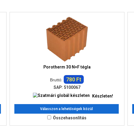
Porotherm 30 N+F tégla
780 Ft
Bruttó:
SAP: 5100067
Készleten!
Válasszon a lehetőségek közül
Összehasonlítás