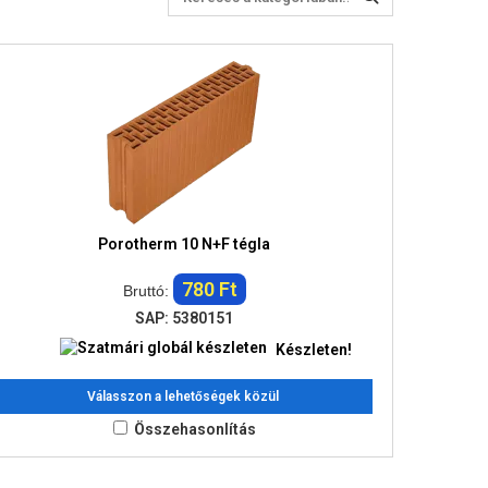
Porotherm 10 N+F tégla
780 Ft
Bruttó:
SAP: 5380151
Készleten!
Válasszon a lehetőségek közül
Összehasonlítás