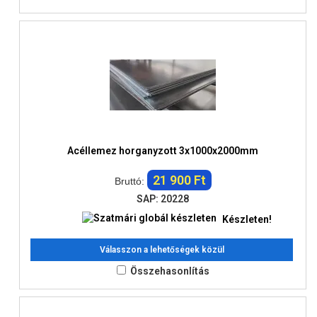
Acéllemez horganyzott 3x1000x2000mm
21 900 Ft
Bruttó:
SAP: 20228
Készleten!
Válasszon a lehetőségek közül
Összehasonlítás