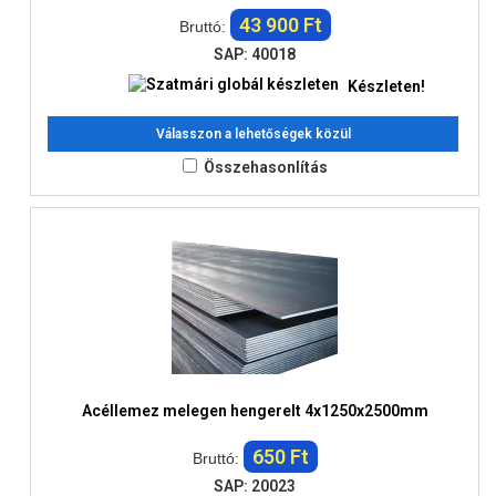
43 900 Ft
Bruttó:
SAP: 40018
Készleten!
Válasszon a lehetőségek közül
Összehasonlítás
Acéllemez melegen hengerelt 4x1250x2500mm
650 Ft
Bruttó:
SAP: 20023