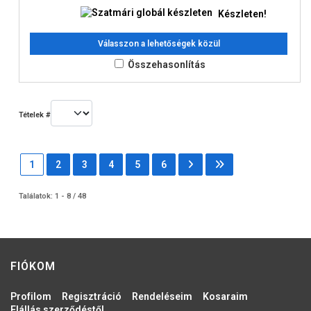
Készleten!
Válasszon a lehetőségek közül
Összehasonlítás
Tételek #
1
2
3
4
5
6
Találatok: 1 - 8 / 48
FIÓKOM
Profilom
Regisztráció
Rendeléseim
Kosaraim
Elállás szerződéstől