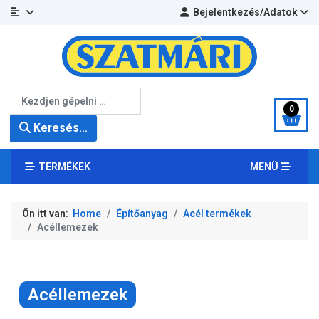
Bejelentkezés/Adatok
Keresés...
0
Keresés...
TERMÉKEK
MENÜ
Ön itt van:
Home
Építőanyag
Acél termékek
Acéllemezek
Acéllemezek