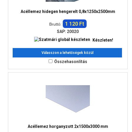
Acéllemez hidegen hengerelt 0,8x1250x2500mm
1 120 Ft
Bruttó:
SAP: 20020
Készleten!
Válasszon a lehetőségek közül
Összehasonlítás
Acéllemez horganyzott 2x1500x3000 mm