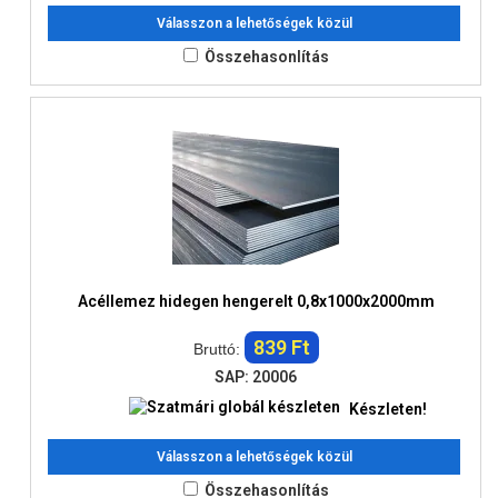
Válasszon a lehetőségek közül
Összehasonlítás
Acéllemez hidegen hengerelt 0,8x1000x2000mm
839 Ft
Bruttó:
SAP: 20006
Készleten!
Válasszon a lehetőségek közül
Összehasonlítás