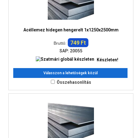
Acéllemez hidegen hengerelt 1x1250x2500mm
749 Ft
Bruttó:
SAP: 20055
Készleten!
Válasszon a lehetőségek közül
Összehasonlítás