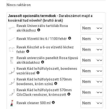
Nincs raktáron
Javasolt opcionális termékek
- Darabszámot majd a
kosárnál tud növelni! (bruttó árak)
Ravak Univerzális tartóláb Rosa
akrilkádhoz
Ravak Vízvető léc 6 / 1100 fehér
Ravak Készlet a 6-os vízvető léchez
fehér
Ravak univerzális panelkit Rosa típusú
akrilkádakhoz
Ravak Kád le/túlfolyószett, bowdenes
vezérléssel
Ravak Kád le/túlfolyószett 570mm
bowdenes, króm színű
Ravak Kád le/túlfolyószett 570mm
CilcClack rendszer, krómozott
Ravak cleaner 500 ml