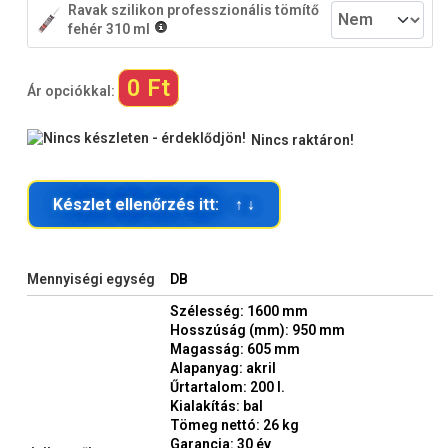
Ravak szilikon professzionális tömítő
fehér 310 ml
0 Ft
Ár opciókkal:
Nincs raktáron!
Készlet ellenőrzés itt: ↑ ↓
Mennyiségi egység
DB
Szélesség: 1600 mm
Hosszúság (mm): 950 mm
Magasság: 605 mm
Alapanyag: akril
Űrtartalom: 200 l.
Kialakítás: bal
Tömeg nettó: 26 kg
Garancia: 30 év