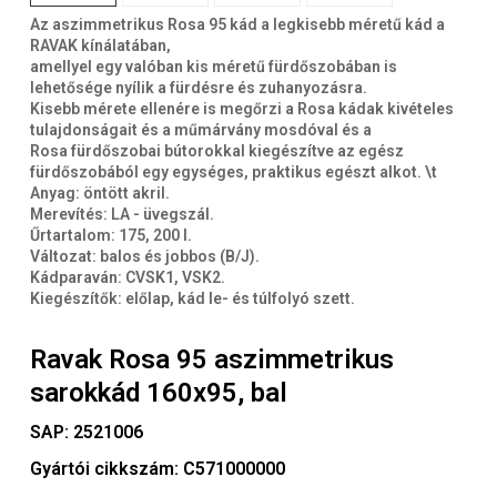
Az aszimmetrikus Rosa 95 kád a legkisebb méretű kád a
RAVAK kínálatában,
amellyel egy valóban kis méretű fürdőszobában is
lehetősége nyílik a fürdésre és zuhanyozásra.
Kisebb mérete ellenére is megőrzi a Rosa kádak kivételes
tulajdonságait és a műmárvány mosdóval és a
Rosa fürdőszobai bútorokkal kiegészítve az egész
fürdőszobából egy egységes, praktikus egészt alkot. \t
Anyag: öntött akril.
Merevítés: LA - üvegszál.
Űrtartalom: 175, 200 l.
Változat: balos és jobbos (B/J).
Kádparaván: CVSK1, VSK2.
Kiegészítők: előlap, kád le- és túlfolyó szett.
Ravak Rosa 95 aszimmetrikus
sarokkád 160x95, bal
SAP:
2521006
Gyártói cikkszám:
C571000000