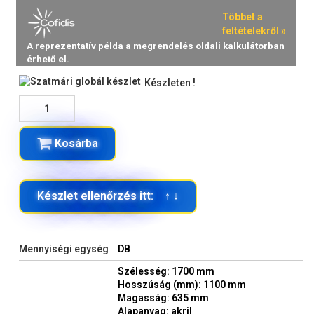
Készleten !
Kosárba
Készlet ellenőrzés itt: ↑ ↓
Mennyiségi egység
DB
Szélesség: 1700 mm
Hosszúság (mm): 1100 mm
Magasság: 635 mm
Alapanyag: akril