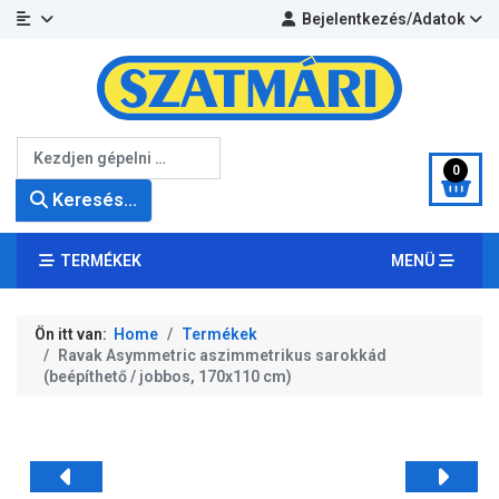
Bejelentkezés/Adatok
Keresés...
0
Keresés...
TERMÉKEK
MENÜ
Ön itt van:
Home
Termékek
Ravak Asymmetric aszimmetrikus sarokkád
(beépíthető / jobbos, 170x110 cm)