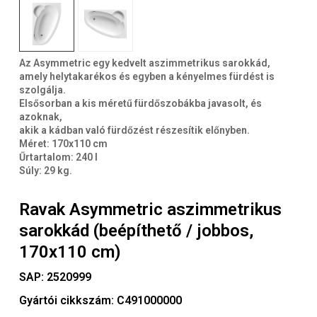
Az Asymmetric egy kedvelt aszimmetrikus sarokkád,
amely helytakarékos és egyben a kényelmes fürdést is
szolgálja.
Elsősorban a kis méretű fürdőszobákba javasolt, és
azoknak,
akik a kádban való fürdőzést részesítik előnyben.
Méret: 170x110 cm
Űrtartalom: 240 l
Súly: 29 kg.
Ravak Asymmetric aszimmetrikus
sarokkád (beépíthető / jobbos,
170x110 cm)
SAP:
2520999
Gyártói cikkszám:
C491000000