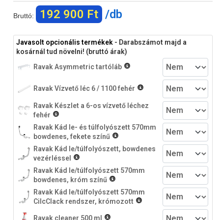
192 900 Ft
/db
Bruttó:
Javasolt opcionális termékek
- Darabszámot majd a
kosárnál tud növelni! (bruttó árak)
Ravak Asymmetric tartóláb
Ravak Vízvető léc 6 / 1100 fehér
Ravak Készlet a 6-os vízvető léchez
fehér
Ravak Kád le- és túlfolyószett 570mm
bowdenes, fekete színű
Ravak Kád le/túlfolyószett, bowdenes
vezérléssel
Ravak Kád le/túlfolyószett 570mm
bowdenes, króm színű
Ravak Kád le/túlfolyószett 570mm
CilcClack rendszer, krómozott
Ravak cleaner 500 ml