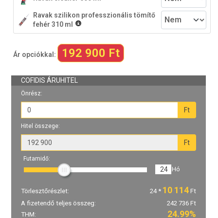
Ravak szilikon professzionális tömítő
fehér 310 ml
192 900 Ft
Ár opciókkal: