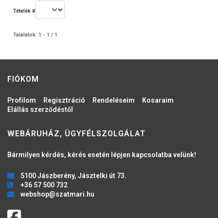
Tételek #
Találatok: 1 - 1 / 1
FIÓKOM
Profilom
Regisztráció
Rendeléseim
Kosaraim
Elállás szerződéstől
WEBÁRUHÁZ, ÜGYFÉLSZOLGÁLAT
Bármilyen kérdés, kérés esetén lépjen kapcsolatba velünk!
5100 Jászberény, Jásztelki út 73.
+36 57 500 732
webshop@szatmari.hu