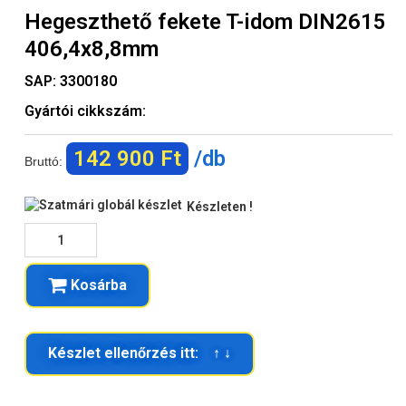
Hegeszthető fekete T-idom DIN2615
406,4x8,8mm
SAP:
3300180
Gyártói cikkszám:
142 900 Ft
/db
Bruttó:
Készleten !
Kosárba
Készlet ellenőrzés itt: ↑ ↓