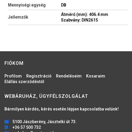
Mennyiségi egység
DB
Átmérő (mm): 406.4 mm
Jellemzők
Szabvány: DIN2615
FIÓKOM
Profilom
Regisztráció
Rendeléseim
Kosaraim
Elállás szerződéstől
WEBÁRUHÁZ, ÜGYFÉLSZOLGÁLAT
Bármilyen kérdés, kérés esetén lépjen kapcsolatba velünk!
5100 Jászberény, Jásztelki út 73.
+36 57 500 732