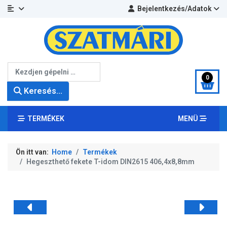
Bejelentkezés/Adatok
Keresés...
0
Keresés...
TERMÉKEK
MENÜ
Ön itt van:
Home
Termékek
Hegeszthető fekete T-idom DIN2615 406,4x8,8mm