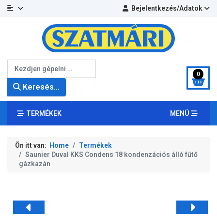
Bejelentkezés/Adatok
Keresés...
0
Keresés...
TERMÉKEK
MENÜ
Ön itt van:
Home
Termékek
Saunier Duval KKS Condens 18 kondenzációs álló fűtő
gázkazán