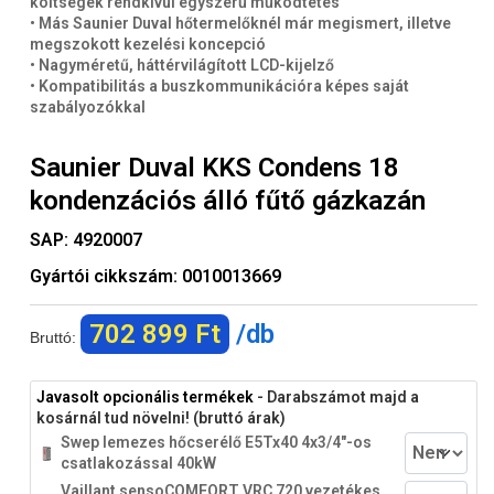
költségek rendkívül egyszerű működtetés
• Más Saunier Duval hőtermelőknél már megismert, illetve
megszokott kezelési koncepció
• Nagyméretű, háttérvilágított LCD-kijelző
• Kompatibilitás a buszkommunikációra képes saját
szabályozókkal
Saunier Duval KKS Condens 18
kondenzációs álló fűtő gázkazán
SAP:
4920007
Gyártói cikkszám:
0010013669
702 899 Ft
/db
Bruttó:
Javasolt opcionális termékek
- Darabszámot majd a
kosárnál tud növelni! (bruttó árak)
Swep lemezes hőcserélő E5Tx40 4x3/4"-os
csatlakozással 40kW
Vaillant sensoCOMFORT VRC 720 vezetékes