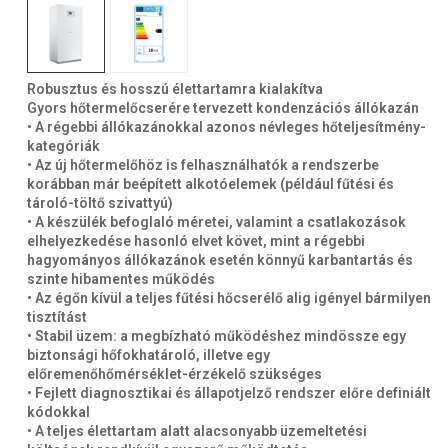
Robusztus és hosszú élettartamra kialakítva
Gyors hőtermelőcserére tervezett kondenzációs állókazán
• A régebbi állókazánokkal azonos névleges hőteljesítmény-
kategóriák
• Az új hőtermelőhöz is felhasználhatók a rendszerbe
korábban már beépített alkotóelemek (például fűtési és
tároló-töltő szivattyú)
• A készülék befoglaló méretei, valamint a csatlakozások
elhelyezkedése hasonló elvet követ, mint a régebbi
hagyományos állókazánok esetén könnyű karbantartás és
szinte hibamentes működés
• Az égőn kívül a teljes fűtési hőcserélő alig igényel bármilyen
tisztítást
• Stabil üzem: a megbízható működéshez mindössze egy
biztonsági hőfokhatároló, illetve egy
előremenőhőmérséklet-érzékelő szükséges
• Fejlett diagnosztikai és állapotjelző rendszer előre definiált
kódokkal
• A teljes élettartam alatt alacsonyabb üzemeltetési