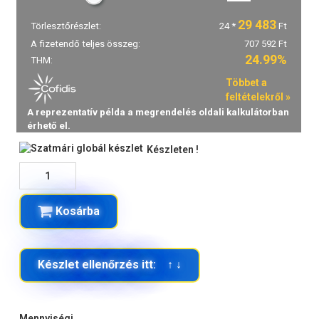
Készleten !
Kosárba
Készlet ellenőrzés itt: ↑ ↓
Mennyiségi