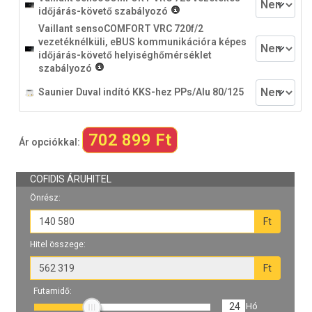
időjárás-követő szabályozó
Vaillant sensoCOMFORT VRC 720f/2
vezetéknélküli, eBUS kommunikációra képes
időjárás-követő helyiséghőmérséklet
szabályozó
Saunier Duval indító KKS-hez PPs/Alu 80/125
702 899 Ft
Ár opciókkal: