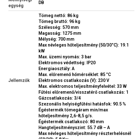
DB
egység
Tömeg nettó: 86 kg
Tömeg bruttó: 96 kg
Szélesség: 570 mm
Magasság: 1275 mm
Mélység: 700 mm
Max névleges hőteljesítmény (50/30°C): 19.1
kW
Max. üzemi nyomás: 3 bar
Elektromos védettség: IP20
Energiaosztály: A
Max. előremenő hőmérséklet: 85 °C
Jellemzők
Elektromos csatlakozás (V): 230 V
Max. elektromos teljesítményfelvétel: 33 W
Fűtési előremenő/visszatérő csatlakozás: 1
Gázcsatlakozás: 3/4
Szezonális helyiségfűtési hatásfok: 90.5 %
Égéstermék tömegáram min/max
hőteljesítmény 2,6-8,5 g/s.
Égéstermék csatlakozó: 80 mm
Hangteljesítményszint: 55.7 dB – A
Max névleges hőteljesítmény részterhelésnél