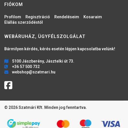
FIÓKOM
Profilom
Regisztráció
Rendeléseim
Kosaraim
Elállás szerződéstől
WEBÁRUHÁZ, ÜGYFÉLSZOLGÁLAT
Bármilyen kérdés, kérés esetén lépjen kapcsolatba velünk!
5100 Jászberény, Jásztelki út 73.
+36 57 500 732
webshop@szatmari.hu
© 2026 Szatmári Kft. Minden jog fenntartva.