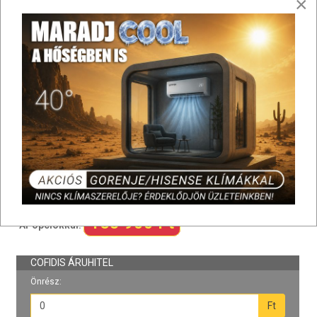
×
Itap víznyomáscsökkentő 1/2"
Menetes szár horganyzott M12/1000
Bojler rögzítőcsavar 12x145 mm
HL21 csöpögtető tölcsér DN32 víz- és
golyós bűzzárral
Styron STY-517-1 Bojler csepegtető,
kettős (golyós) bűzzárral, fehér
Mofém AHA gömbcsap BB 1/2"
165 900 Ft
Ár opciókkal: