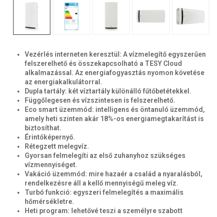
Vezérlés interneten keresztül: A vízmelegítő egyszerűen
felszerelhető és összekapcsolható a TESY Cloud
alkalmazással. Az energiafogyasztás nyomon követése
az energiakalkulátorral.
Dupla tartály: két víztartály különálló fűtőbetétekkel.
Függőlegesen és vízszintesen is felszerelhető.
Eco smart üzemmód: intelligens és öntanuló üzemmód,
amely heti szinten akár 18%-os energiamegtakarítást is
biztosíthat.
Érintőképernyő.
Rétegzett melegvíz.
Gyorsan felmelegíti az első zuhanyhoz szükséges
vízmennyiséget.
Vakáció üzemmód: mire hazaér a család a nyaralásból,
rendelkezésre áll a kellő mennyiségű meleg víz.
Turbó funkció: egyszeri felmelegítés a maximális
hőmérsékletre.
Heti program: lehetővé teszi a személyre szabott