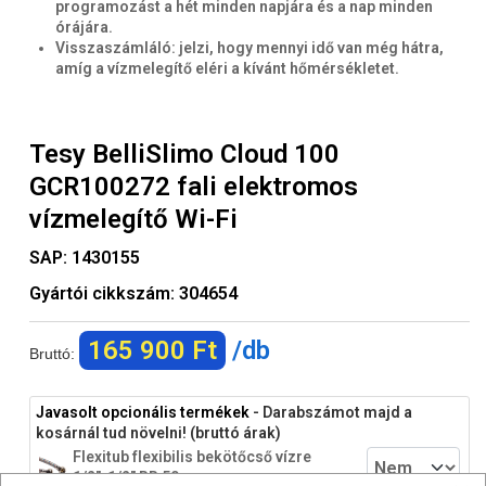
programozást a hét minden napjára és a nap minden
órájára.
Visszaszámláló: jelzi, hogy mennyi idő van még hátra,
amíg a vízmelegítő eléri a kívánt hőmérsékletet.
Tesy BelliSlimo Cloud 100
GCR100272 fali elektromos
vízmelegítő Wi-Fi
SAP:
1430155
Gyártói cikkszám:
304654
165 900 Ft
/db
Bruttó:
Javasolt opcionális termékek
- Darabszámot majd a
kosárnál tud növelni! (bruttó árak)
Flexitub flexibilis bekötőcső vízre
1/2"-1/2" BB 50cm