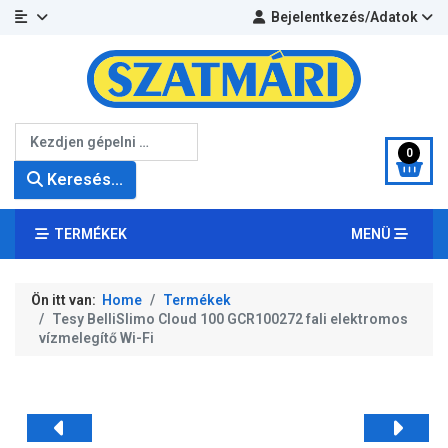
Bejelentkezés/Adatok
Keresés...
0
Keresés...
TERMÉKEK
MENÜ
Ön itt van:
Home
Termékek
Tesy BelliSlimo Cloud 100 GCR100272 fali elektromos
vízmelegítő Wi-Fi