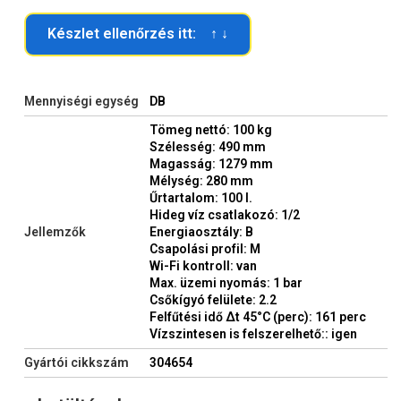
Készlet ellenőrzés itt: ↑ ↓
Mennyiségi egység
DB
Tömeg nettó: 100 kg
Szélesség: 490 mm
Magasság: 1279 mm
Mélység: 280 mm
Űrtartalom: 100 l.
Hideg víz csatlakozó: 1/2
Jellemzők
Energiaosztály: B
Csapolási profil: M
Wi-Fi kontroll: van
Max. üzemi nyomás: 1 bar
Csőkígyó felülete: 2.2
Felfűtési idő Δt 45°C (perc): 161 perc
Vízszintesen is felszerelhető:: igen
Gyártói cikkszám
304654