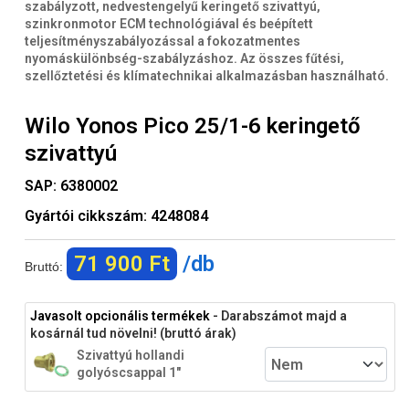
szabályzott, nedvestengelyű keringető szivattyú,
szinkronmotor ECM technológiával és beépített
teljesítményszabályozással a fokozatmentes
nyomáskülönbség-szabályzáshoz. Az összes fűtési,
szellőztetési és klímatechnikai alkalmazásban használható.
Wilo Yonos Pico 25/1-6 keringető
szivattyú
SAP:
6380002
Gyártói cikkszám:
4248084
71 900 Ft
/db
Bruttó:
Javasolt opcionális termékek
- Darabszámot majd a
kosárnál tud növelni! (bruttó árak)
Szivattyú hollandi
golyóscsappal 1"