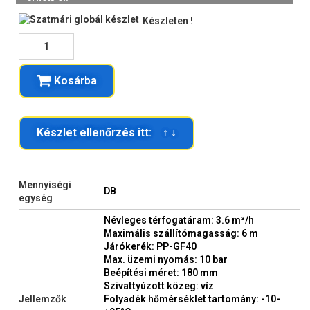
Készleten !
Kosárba
Készlet ellenőrzés itt: ↑ ↓
Mennyiségi
DB
egység
Névleges térfogatáram: 3.6 m³/h
Maximális szállítómagasság: 6 m
Járókerék: PP-GF40
Max. üzemi nyomás: 10 bar
Beépítési méret: 180 mm
Szivattyúzott közeg: víz
Jellemzők
Folyadék hőmérséklet tartomány: -10-