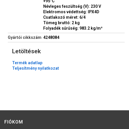
+95°C
Névleges feszültség (V): 230 V
Elektromos védettség: IPX4D
Csatlakozó méret: 6/4
Tömeg bruttó: 2 kg
Folyadék sűrűség: 983.2 kg/m³
Gyártói cikkszám
4248084
Letöltések
Termék adatlap
Teljesítmény nyilatkozat
FIÓKOM