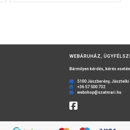
WEBÁRUHÁZ, ÜGYFÉLSZ
Bármilyen kérdés, kérés esetén
5100 Jászberény, Jásztelki 
+36 57 500 732
webshop@szatmari.hu