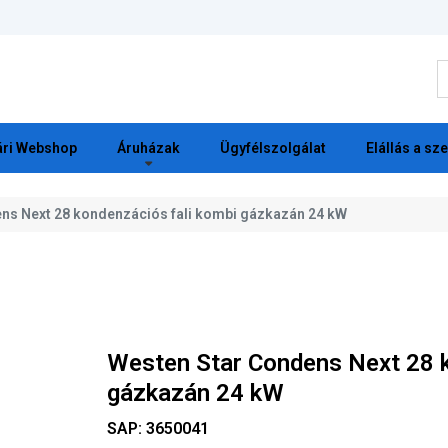
K
ri Webshop
Áruházak
Ügyfélszolgálat
Elállás a sz
ns Next 28 kondenzációs fali kombi gázkazán 24 kW
Westen Star Condens Next 28 k
gázkazán 24 kW
SAP:
3650041