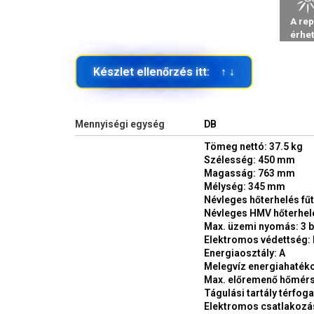
Készlet ellenőrzés itt: ↑ ↓
Mennyiségi egység
DB
Tömeg nettó: 37.5 kg
Szélesség: 450 mm
Magasság: 763 mm
Mélység: 345 mm
Névleges hőterhelés fű
Névleges HMV hőterhel
Max. üzemi nyomás: 3 b
Elektromos védettség:
Energiaosztály: A
Melegvíz energiahatéko
Max. előremenő hőmérsé
Tágulási tartály térfogat
Elektromos csatlakozás