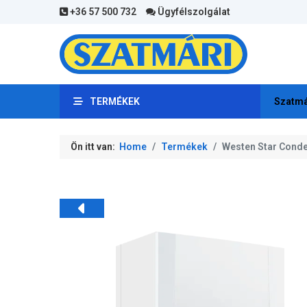
+36 57 500 732
Ügyfélszolgálat
TERMÉKEK
Szatmá
Ön itt van:
Home
Termékek
Westen Star Conde