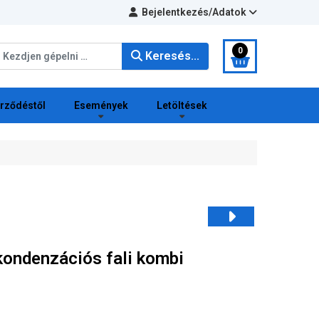
Bejelentkezés/Adatok
eresés...
0
Keresés...
erződéstől
Események
Letöltések
ondenzációs fali kombi