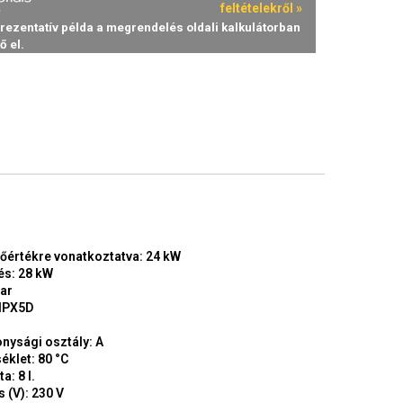
tőértékre vonatkoztatva: 24 kW
és: 28 kW
ar
 IPX5D
nysági osztály: A
klet: 80 °C
a: 8 l.
 (V): 230 V