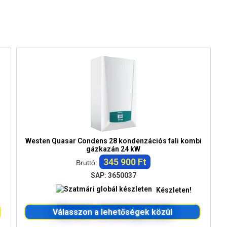
Westen Quasar Condens 28 kondenzációs fali kombi
gázkazán 24 kW
345 900 Ft
Bruttó:
SAP: 3650037
Készleten!
Válasszon a lehetőségek közül