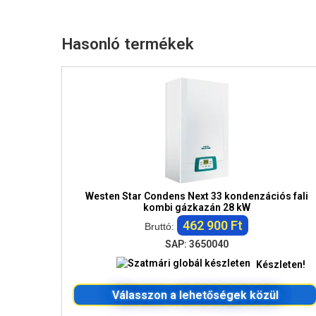
Hasonló termékek
Westen Star Condens Next 33 kondenzációs fali
kombi gázkazán 28 kW
462 900 Ft
Bruttó:
SAP: 3650040
Készleten!
Válasszon a lehetőségek közül