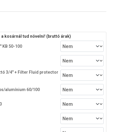
 kosárnál tud növelni! (bruttó árak)
4" KB 50-100
ó 3/4" + Filter Fluid protector
pps/alumínium 60/100
0