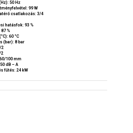
(Hz): 50 Hz
tményfelvétel: 99 W
atérő csatlakozás: 3/4
si hatásfok: 93 %
 87 %
°C): 60 °C
(bar): 8 bar
/2
/2
 60/100 mm
50 dB – A
s fűtés: 24 kW