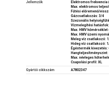
Jellemzők
Elektromos frekvencia 
Max. elektromos teljesí
Fűtési előremenő/vissz
Gázcsatlakozás: 3/4
Szezonális helyiségfűté
Vízmelegítési hatásfok:
Max. HMV hőmérséklet (
Max. HMV üzemi nyomás 
Meleg víz csatlakozó: 1
Hideg víz csatlakozó: 1
Égéstermék kivezetés:
Hangteljesítményszint: 
Max. névleges hőterhelé
Csapolási profil: XL
Gyártói cikkszám
A7802347