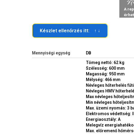
Készlet ellenőrzés itt: ↑ ↓
Mennyiségi egység
DB
Tömeg nettó: 62 kg
Szélesség: 600 mm
Magasság: 950 mm
Mélység: 466 mm
Névleges hőterhelés fűt
Névleges HMV hőterhelé
Max névleges hőteljesít
Min névleges hőteljesít
Max. üzemi nyomás: 3 b
Elektromos védettség: 
Energiaosztály: A
Melegvíz energiahatékon
Max. előremenő hőmérsé