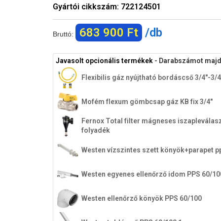
Gyártói cikkszám:
722124501
683 900 Ft
/db
Bruttó:
Javasolt opcionális termékek
- Darabszámot majd a
Flexibilis gáz nyújtható bordáscső 3/4"-3/
Mofém flexum gömbcsap gáz KB fix 3/4"
Fernox Total filter mágneses iszapleválaszt
folyadék
Westen vízszintes szett könyök+parapet 
Westen egyenes ellenőrző idom PPS 60/10
Westen ellenőrző könyök PPS 60/100