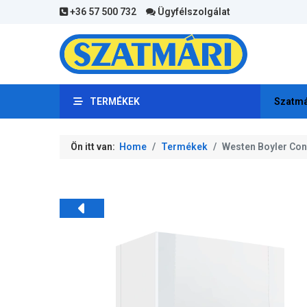
+36 57 500 732
Ügyfélszolgálat
TERMÉKEK
Szatmá
Ön itt van:
Home
Termékek
Westen Boyler Con