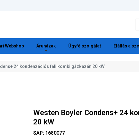
K
ri Webshop
Áruházak
Ügyfélszolgálat
Elállás a sz
dens+ 24 kondenzációs fali kombi gázkazán 20 kW
Westen Boyler Condens+ 24 ko
20 kW
SAP:
1680077