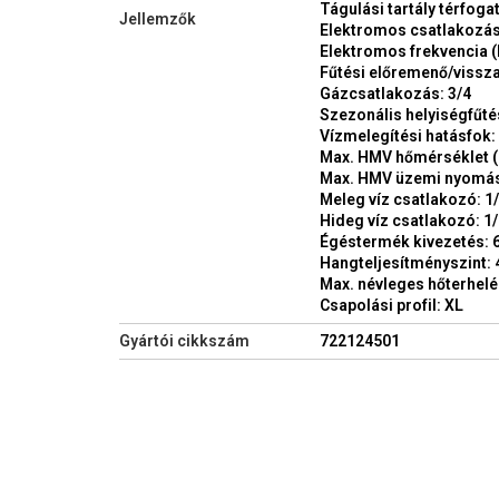
Tágulási tartály térfogata
Jellemzők
Elektromos csatlakozás 
Elektromos frekvencia (
Fűtési előremenő/vissza
Gázcsatlakozás: 3/4
Szezonális helyiségfűté
Vízmelegítési hatásfok:
Max. HMV hőmérséklet (°
Max. HMV üzemi nyomás 
Meleg víz csatlakozó: 1
Hideg víz csatlakozó: 1
Égéstermék kivezetés:
Hangteljesítményszint: 
Max. névleges hőterhelé
Csapolási profil: XL
Gyártói cikkszám
722124501