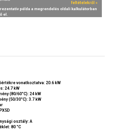
őértékre vonatkoztatva: 20.6 kW
s: 24.7 kW
mény (80/60°C): 24 kW
mény (50/30°C): 3.7 kW
ar
IPX5D
ysági osztály: A
klet: 80 °C