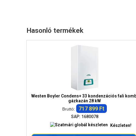
Hasonló termékek
Westen Boyler Condens+ 33 kondenzációs fali komb
gázkazán 28 kW
717 899 Ft
Bruttó:
SAP: 1680078
Készleten!