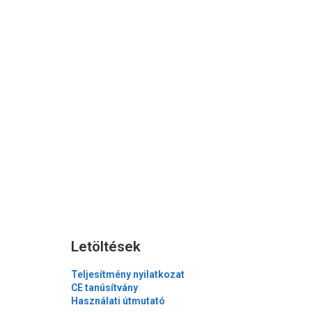
Letöltések
Teljesítmény nyilatkozat
CE tanúsítvány
Használati útmutató