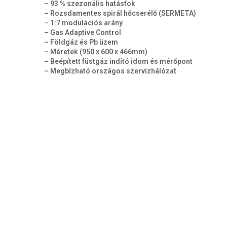
– 93 % szezonális hatásfok
– Rozsdamentes spirál hőcserélő (SERMETA)
– 1:7 modulációs arány
– Gas Adaptive Control
– Földgáz és Pb üzem
– Méretek (950 x 600 x 466mm)
– Beépített füstgáz indító idom és mérőpont
– Megbízható országos szervizhálózat