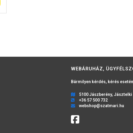
WEBÁRUHÁZ, ÜGYFÉLSZ
Bármilyen kérdés, kérés esetén
5100 Jászberény, Jásztelki 
+36 57 500 732
webshop@szatmari.hu