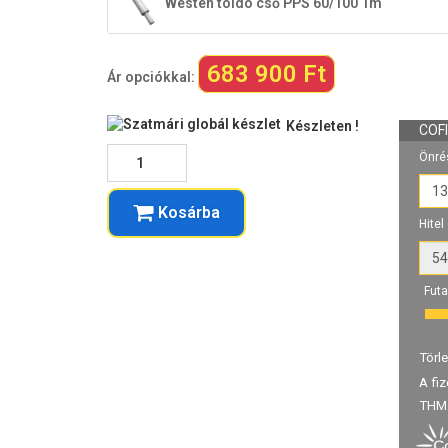
Westen toldó cső PPS 60/100 1m
683 900 Ft
Ár opciókkal:
Készleten !
Kosárba