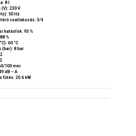
: 8 l.
(V): 230 V
Hz): 50 Hz
térő csatlakozás: 3/4
si hatásfok: 93 %
 88 %
C): 60 °C
(bar): 8 bar
/2
/2
 60/100 mm
49 dB – A
s fűtés: 20.6 kW