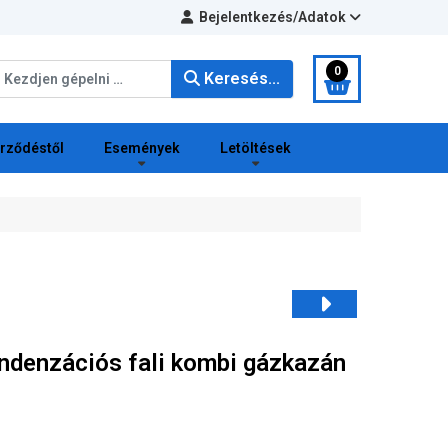
Bejelentkezés/Adatok
eresés...
0
Keresés...
erződéstől
Események
Letöltések
ndenzációs fali kombi gázkazán