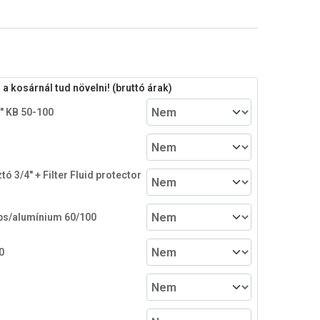
 kosárnál tud növelni! (bruttó árak)
4" KB 50-100
ó 3/4" + Filter Fluid protector
pps/alumínium 60/100
0