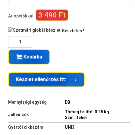
3 490 Ft
Ár opciókkal:
Készleten !
Kosárba
Készlet ellenőrzés itt: ↑ ↓
Mennyiségi egység
DB
Tömeg bruttó: 0.25 kg
Jellemzők
Szín:: fehér
Gyártói cikkszám
UNI3