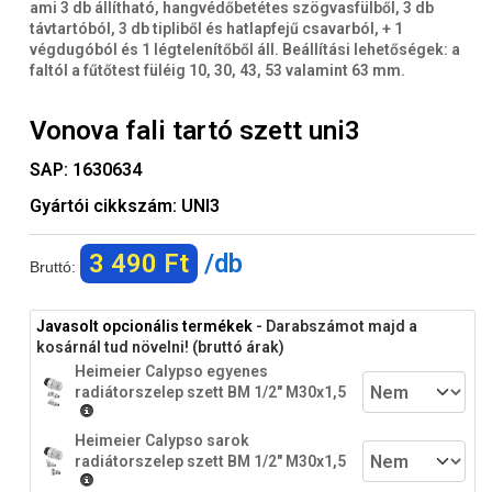
ami 3 db állítható, hangvédőbetétes szögvasfülből, 3 db
távtartóból, 3 db tipliből és hatlapfejű csavarból, + 1
végdugóból és 1 légtelenítőből áll. Beállítási lehetőségek: a
faltól a fűtőtest füléig 10, 30, 43, 53 valamint 63 mm.
Vonova fali tartó szett uni3
SAP:
1630634
Gyártói cikkszám:
UNI3
3 490 Ft
/db
Bruttó:
Javasolt opcionális termékek
- Darabszámot majd a
kosárnál tud növelni! (bruttó árak)
Heimeier Calypso egyenes
radiátorszelep szett BM 1/2" M30x1,5
Heimeier Calypso sarok
radiátorszelep szett BM 1/2" M30x1,5