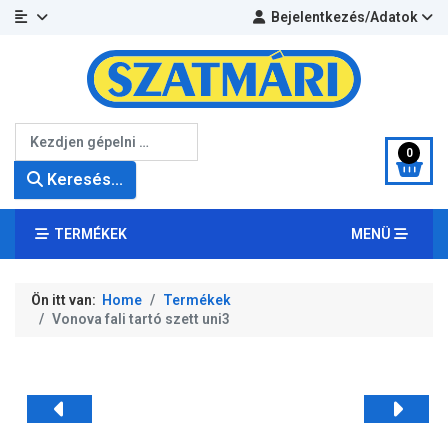
Bejelentkezés/Adatok
Keresés...
0
Keresés...
TERMÉKEK
MENÜ
Ön itt van:
Home
Termékek
Vonova fali tartó szett uni3