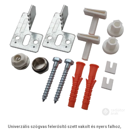
Univerzális szögvas felerősítő szett vakolt és nyers falhoz,