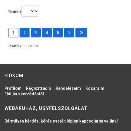
Tételek #
1
2
3
4
5
Találatok: 1 - 12 / 59
FIÓKOM
Profilom
Regisztráció
Rendeléseim
Kosaraim
Elállás szerződéstől
WEBÁRUHÁZ, ÜGYFÉLSZOLGÁLAT
Bármilyen kérdés, kérés esetén lépjen kapcsolatba velünk!