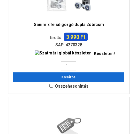
Sanimix felső görgő dupla 2db/csm
3 990 Ft
Bruttó:
SAP: 4270328
Készleten!
Kosárba
Összehasonlítás