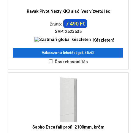
Ravak Pivot Nexty KK3 alsó íves vízvető léc
7 490 Ft
Bruttó:
SAP: 2523535
Készleten!
Válasszon a lehetőségek közül
Összehasonlítás
Sapho Esca fali profil 2100mm, króm