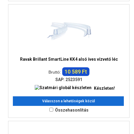
Ravak Brillant SmartLine KK4 alsó íves vízvető léc
10 589 Ft
Bruttó:
SAP: 2523591
Készleten!
Válasszon a lehetőségek közül
Összehasonlítás