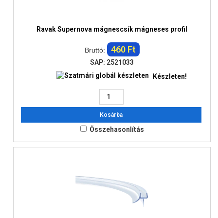
Ravak Supernova mágnescsík mágneses profil
460 Ft
Bruttó:
SAP: 2521033
Készleten!
Kosárba
Összehasonlítás