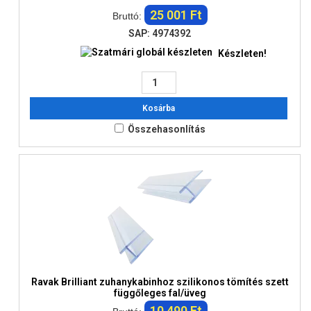
25 001 Ft
Bruttó:
SAP: 4974392
Készleten!
Kosárba
Összehasonlítás
Ravak Brilliant zuhanykabinhoz szilikonos tömítés szett
függőleges fal/üveg
10 490 Ft