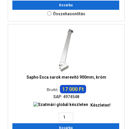
Kosárba
Összehasonlítás
Sapho Esca sarok merevítő 900mm, króm
17 000 Ft
Bruttó:
SAP: 4974548
Készleten!
Kosárba