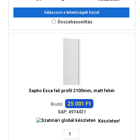
Válasszon a lehetőségek közül
Összehasonlítás
Sapho Esca fali profil 2100mm, matt fehér
25 001 Ft
Bruttó:
SAP: 4974431
Készleten!