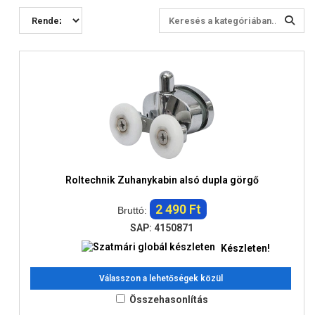
Roltechnik Zuhanykabin alsó dupla görgő
2 490 Ft
Bruttó:
SAP: 4150871
Készleten!
Válasszon a lehetőségek közül
Összehasonlítás