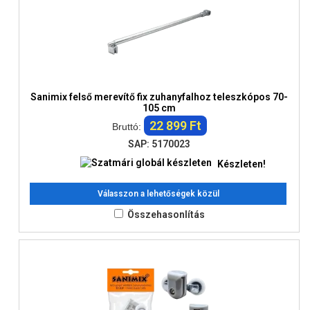
Sanimix felső merevítő fix zuhanyfalhoz teleszkópos 70-
105 cm
22 899 Ft
Bruttó:
SAP: 5170023
Készleten!
Válasszon a lehetőségek közül
Összehasonlítás