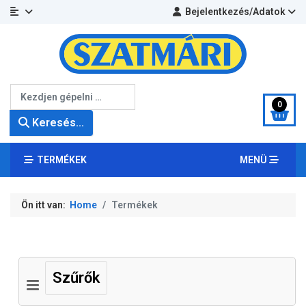
Bejelentkezés/Adatok
Keresés...
0
Keresés...
TERMÉKEK
MENÜ
Ön itt van:
Home
Termékek
Szűrők