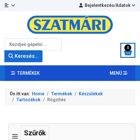
Bejelentkezés/Adatok
Keresés...
0
Keresés...
TERMÉKEK
MENÜ
Ön itt van:
Home
Termékek
Készülékek
Tartozékok
Rögzítés
Szűrők