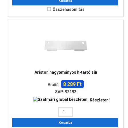
Kosárba
Összehasonlítás
Ariston hagyományos h-tartó sín
8 289 Ft
Bruttó:
SAP: 92192
Készleten!
Kosárba