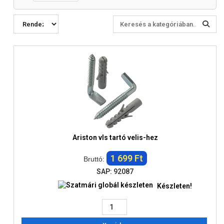
Ariston vls tartó velis-hez
1 699 Ft
Bruttó:
SAP: 92087
Készleten!