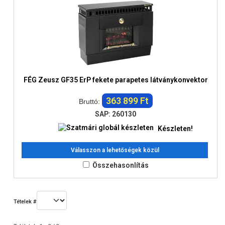
FÉG Zeusz GF35 ErP fekete parapetes látványkonvektor
363 899 Ft
Bruttó:
SAP: 260130
Készleten!
Válasszon a lehetőségek közül
Összehasonlítás
Tételek #