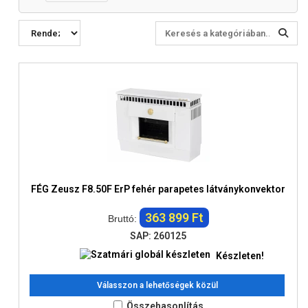
FÉG Zeusz F8.50F ErP fehér parapetes látványkonvektor
363 899 Ft
Bruttó:
SAP: 260125
Készleten!
Válasszon a lehetőségek közül
Összehasonlítás