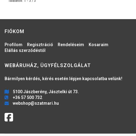
Találatok: 1 - 3 / 3
FIÓKOM
Profilom
Regisztráció
Rendeléseim
Kosaraim
Elállás szerződéstől
WEBÁRUHÁZ, ÜGYFÉLSZOLGÁLAT
Bármilyen kérdés, kérés esetén lépjen kapcsolatba velünk!
5100 Jászberény, Jásztelki út 73.
+36 57 500 732
webshop@szatmari.hu