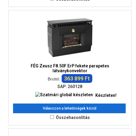
FÉG Zeusz F8.50F ErP fekete parapetes
látványkonvektor
363 899 Ft
Bruttó:
SAP: 260128
Készleten!
Válasszon a lehetőségek közül
Összehasonlítás