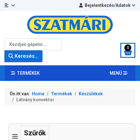
Bejelentkezés/Adatok
Keresés...
0
Keresés...
TERMÉKEK
MENÜ
Ön itt van:
Home
Termékek
Készülékek
Látvány konvektor
Szűrők