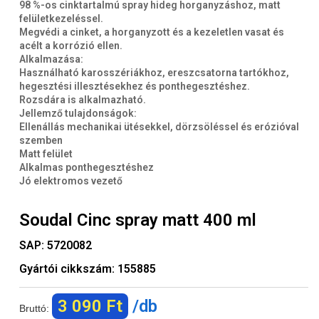
98 %-os cinktartalmú spray hideg horganyzáshoz, matt
felületkezeléssel.
Megvédi a cinket, a horganyzott és a kezeletlen vasat és
acélt a korrózió ellen.
Alkalmazása:
Használható karosszériákhoz, ereszcsatorna tartókhoz,
hegesztési illesztésekhez és ponthegesztéshez.
Rozsdára is alkalmazható.
Jellemző tulajdonságok:
Ellenállás mechanikai ütésekkel, dörzsöléssel és erózióval
szemben
Matt felület
Alkalmas ponthegesztéshez
Jó elektromos vezető
Soudal Cinc spray matt 400 ml
SAP:
5720082
Gyártói cikkszám:
155885
3 090 Ft
/db
Bruttó: