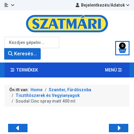
Bejelentkezés/Adatok
Keresés...
0
Keresés...
TERMÉKEK
MENÜ
Ön itt van:
Home
Szaniter, Fürdőszoba
Tisztítószerek és Vegyianyagok
Soudal Cinc spray matt 400 ml