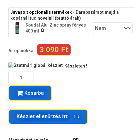
Javasolt opcionális termékek
- Darabszámot majd a
kosárnál tud növelni! (bruttó árak)
Soudal Alu-Zinc spray fényes
400 ml
3 090 Ft
Ár opciókkal:
Készleten !
Kosárba
Készlet ellenőrzés itt: ↑ ↓
Mennyiségi egység
DB