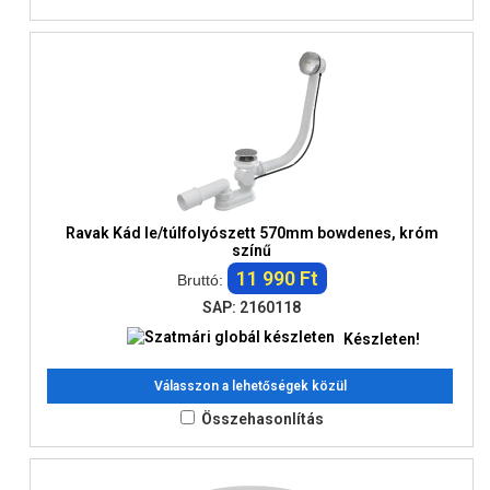
Ravak Kád le/túlfolyószett 570mm bowdenes, króm
színű
11 990 Ft
Bruttó:
SAP: 2160118
Készleten!
Válasszon a lehetőségek közül
Összehasonlítás