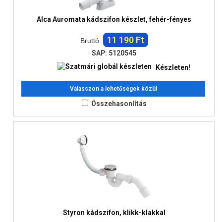
Alca Auromata kádszifon készlet, fehér-fényes
11 190 Ft
Bruttó:
SAP: 5120545
Készleten!
Válasszon a lehetőségek közül
Összehasonlítás
Styron kádszifon, klikk-klakkal