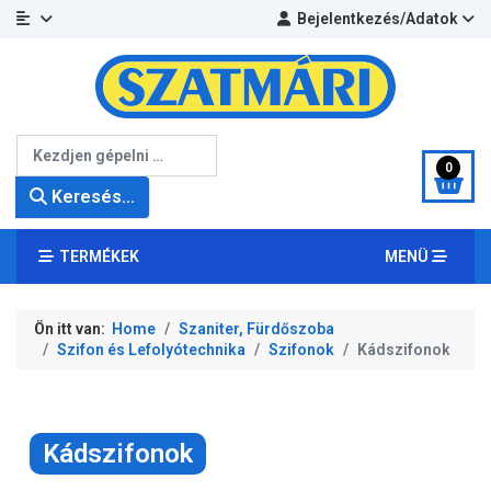
Bejelentkezés/Adatok
Keresés...
0
Keresés...
TERMÉKEK
MENÜ
Ön itt van:
Home
Szaniter, Fürdőszoba
Szifon és Lefolyótechnika
Szifonok
Kádszifonok
Kádszifonok