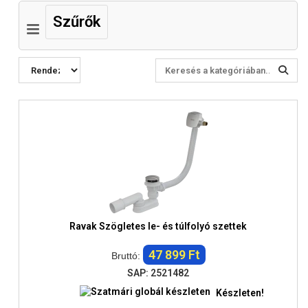
Szűrők
Ravak Szögletes le- és túlfolyó szettek
47 899 Ft
Bruttó:
SAP: 2521482
Készleten!