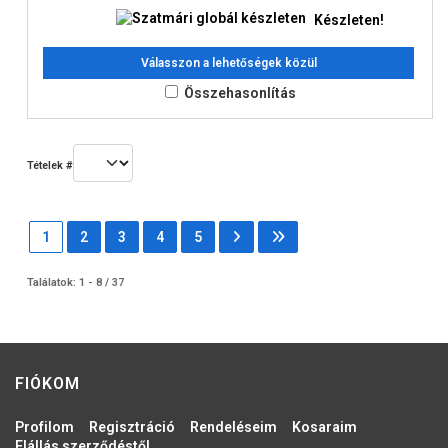
Készleten!
Válasszon a lehetőségek közül
Összehasonlítás
Tételek #
1
2
3
4
5
Találatok: 1 - 8 / 37
FIÓKOM
Profilom
Regisztráció
Rendeléseim
Kosaraim
Elállás szerződéstől