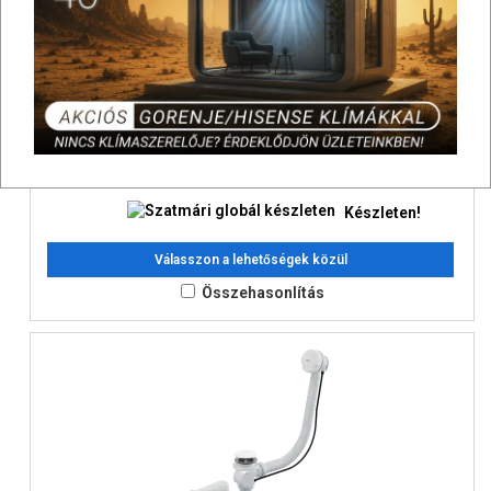
Viega Kád le és túlfolyó szifonnal, komplett
5 890 Ft
Bruttó:
SAP: 1600001
Készleten!
Válasszon a lehetőségek közül
Összehasonlítás