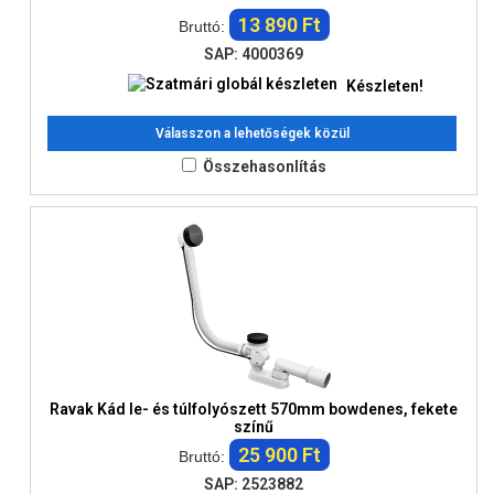
13 890 Ft
Bruttó:
SAP: 4000369
Készleten!
Válasszon a lehetőségek közül
Összehasonlítás
Ravak Kád le- és túlfolyószett 570mm bowdenes, fekete
színű
25 900 Ft
Bruttó:
SAP: 2523882