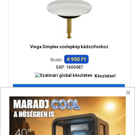
Viega Simplex szelepkúp kádszifonhoz
4 990 Ft
Bruttó:
SAP: 1600487
Készleten!
Válasszon a lehetőségek közül
×
Összehasonlítás