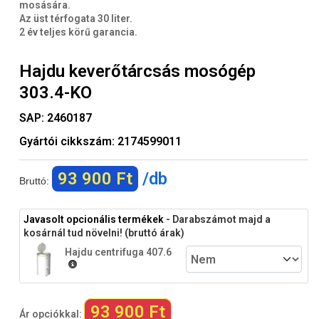
mosására.
Az üst térfogata 30 liter.
2 év teljes körű garancia.
Hajdu keverőtárcsás mosógép
303.4-KO
SAP:
2460187
Gyártói cikkszám:
2174599011
93 900 Ft
/db
Bruttó:
Javasolt opcionális termékek
- Darabszámot majd a
kosárnál tud növelni! (bruttó árak)
Hajdu centrifuga 407.6
93 900 Ft
Ár opciókkal: