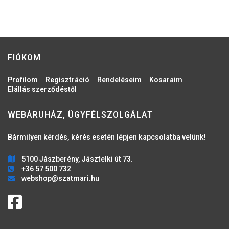
FIÓKOM
Profilom
Regisztráció
Rendeléseim
Kosaraim
Elállás szerződéstől
WEBÁRUHÁZ, ÜGYFÉLSZOLGÁLAT
Bármilyen kérdés, kérés esetén lépjen kapcsolatba velünk!
5100 Jászberény, Jásztelki út 73.
+36 57 500 732
webshop@szatmari.hu