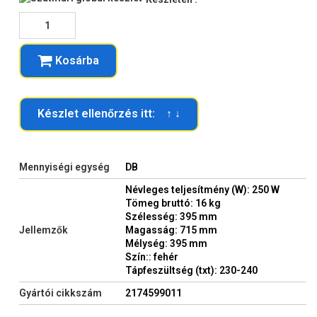
Kosárba
Készlet ellenőrzés itt: ↑ ↓
Mennyiségi egység
DB
Névleges teljesítmény (W): 250 W
Tömeg bruttó: 16 kg
Szélesség: 395 mm
Jellemzők
Magasság: 715 mm
Mélység: 395 mm
Szín:: fehér
Tápfeszültség (txt): 230-240
Gyártói cikkszám
2174599011