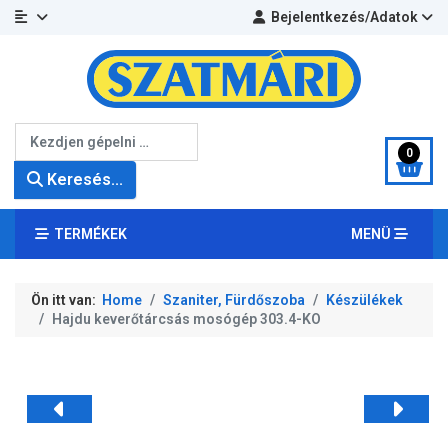
Bejelentkezés/Adatok
Keresés...
0
Keresés...
TERMÉKEK
MENÜ
Ön itt van:
Home
Szaniter, Fürdőszoba
Készülékek
Hajdu keverőtárcsás mosógép 303.4-KO