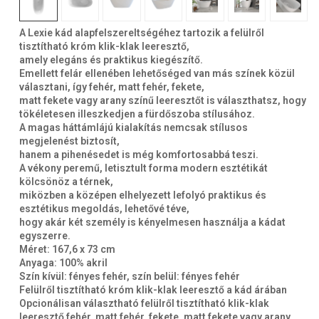
A Lexie kád alapfelszereltségéhez tartozik a felülről
tisztítható króm klik-klak leeresztő,
amely elegáns és praktikus kiegészítő.
Emellett felár ellenében lehetőséged van más színek közül
választani, így fehér, matt fehér, fekete,
matt fekete vagy arany színű leeresztőt is választhatsz, hogy
tökéletesen illeszkedjen a fürdőszoba stílusához.
A magas háttámlájú kialakítás nemcsak stílusos
megjelenést biztosít,
hanem a pihenésedet is még komfortosabbá teszi.
A vékony peremű, letisztult forma modern esztétikát
kölcsönöz a térnek,
miközben a középen elhelyezett lefolyó praktikus és
esztétikus megoldás, lehetővé téve,
hogy akár két személy is kényelmesen használja a kádat
egyszerre.
Méret: 167,6 x 73 cm
Anyaga: 100% akril
Szín kívül: fényes fehér, szín belül: fényes fehér
Felülről tisztítható króm klik-klak leeresztő a kád árában
Opcionálisan választható felülről tisztítható klik-klak
leeresztő fehér, matt fehér, fekete, matt fekete vagy arany