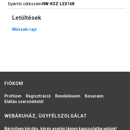
Gyártói cikkszám
NW-KSZ-LEX168
Letöltések
Műszaki rajz
FIÓKOM
Profilom
Regisztráció
Rendeléseim
Kosaraim
Elállás szerződéstől
WEBÁRUHÁZ, ÜGYFÉLSZOLGÁLAT
Bármilyen kérdés, kérés esetén lépjen kapcsolatba velünk!