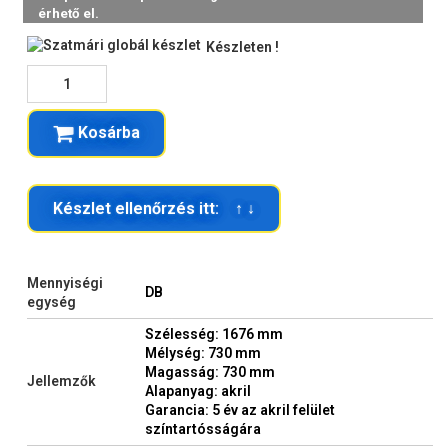
Készleten !
Kosárba
Készlet ellenőrzés itt: ↑ ↓
Mennyiségi
DB
egység
Szélesség: 1676 mm
Mélység: 730 mm
Magasság: 730 mm
Jellemzők
Alapanyag: akril
Garancia: 5 év az akril felület
színtartósságára