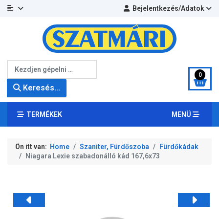
Bejelentkezés/Adatok
Keresés...
0
Keresés...
TERMÉKEK
MENÜ
Ön itt van:
Home
Szaniter, Fürdőszoba
Fürdőkádak
Niagara Lexie szabadonálló kád 167,6x73