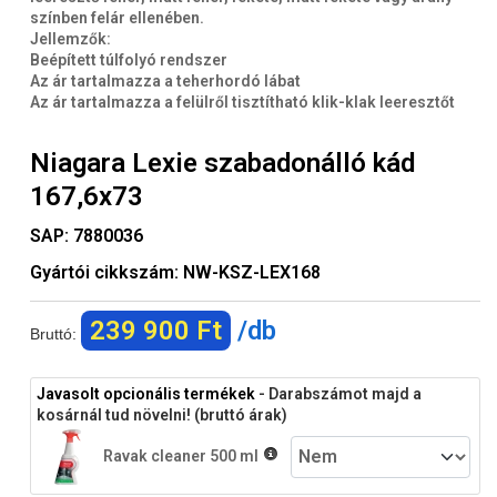
színben felár ellenében.
Jellemzők:
Beépített túlfolyó rendszer
Az ár tartalmazza a teherhordó lábat
Az ár tartalmazza a felülről tisztítható klik-klak leeresztőt
Niagara Lexie szabadonálló kád
167,6x73
SAP:
7880036
Gyártói cikkszám:
NW-KSZ-LEX168
239 900 Ft
/db
Bruttó:
Javasolt opcionális termékek
- Darabszámot majd a
kosárnál tud növelni! (bruttó árak)
Ravak cleaner 500 ml