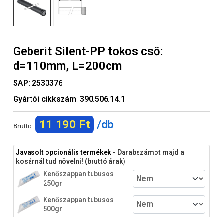
Geberit Silent-PP tokos cső:
d=110mm, L=200cm
SAP:
2530376
Gyártói cikkszám:
390.506.14.1
11 190 Ft
/db
Bruttó:
Javasolt opcionális termékek
- Darabszámot majd a
kosárnál tud növelni! (bruttó árak)
Kenőszappan tubusos
250gr
Kenőszappan tubusos
500gr