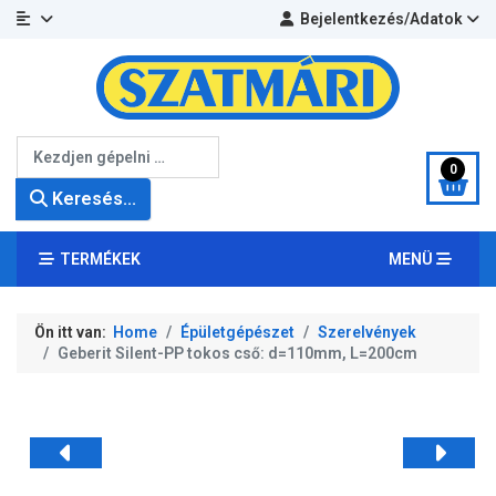
Bejelentkezés/Adatok
Keresés...
0
Keresés...
TERMÉKEK
MENÜ
Ön itt van:
Home
Épületgépészet
Szerelvények
Geberit Silent-PP tokos cső: d=110mm, L=200cm