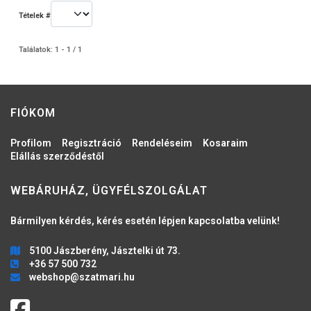
Tételek #
Találatok: 1 - 1 / 1
FIÓKOM
Profilom
Regisztráció
Rendeléseim
Kosaraim
Elállás szerződéstől
WEBÁRUHÁZ, ÜGYFÉLSZOLGÁLAT
Bármilyen kérdés, kérés esetén lépjen kapcsolatba velünk!
5100 Jászberény, Jásztelki út 73.
+36 57 500 732
webshop@szatmari.hu