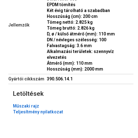
EPDM tömítés
Két évig tárolható a szabadban
Hosszúság (cm): 200 cm
Tömeg nettó: 2.825 kg
Jellemzők
Tömeg bruttó: 2.826 kg
D, ø / külső átmérő (mm): 110 mm
DN / névleges szélesség: 100
Falvastagság: 3.6 mm
Alkalmazási területek: szennyvíz
elvezetés
Átmérő (mm): 110 mm
Hosszúság (mm): 2000 mm
Gyártói cikkszám
390.506.14.1
Letöltések
Műszaki rajz
Teljesítmény nyilatkozat