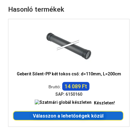
Hasonló termékek
Geberit Silent-PP két tokos cső: d=110mm, L=200cm
14 089 Ft
Bruttó:
SAP: 6150160
Készleten!
Válasszon a lehetőségek közül