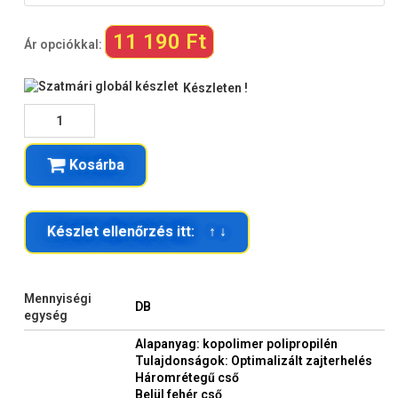
11 190 Ft
Ár opciókkal:
Készleten !
Kosárba
Készlet ellenőrzés itt: ↑ ↓
Mennyiségi
DB
egység
Alapanyag: kopolimer polipropilén
Tulajdonságok: Optimalizált zajterhelés
Háromrétegű cső
Belül fehér cső