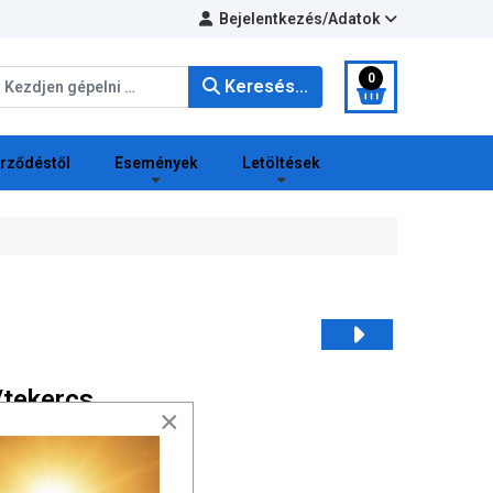
Bejelentkezés/Adatok
eresés...
0
Keresés...
erződéstől
Események
Letöltések
/tekercs
×