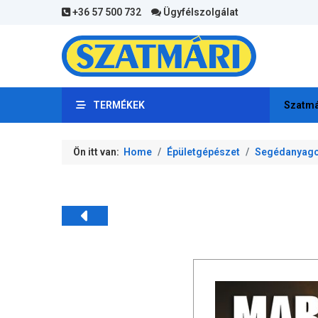
+36 57 500 732
Ügyfélszolgálat
TERMÉKEK
Szatmá
Ön itt van:
Home
Épületgépészet
Segédanyag