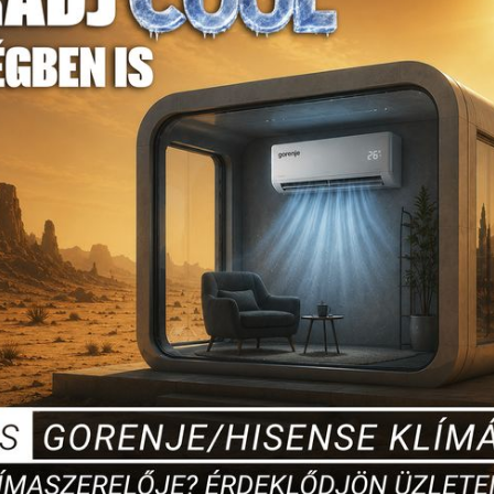
18 090 Ft
/tek
Bruttó:
Készleten !
Kosárba
Készlet ellenőrzés itt: ↑ ↓
Mennyiségi egység
TEK
Alapan
Szín:: f
Jellemzők
Hosszú
Hosszú