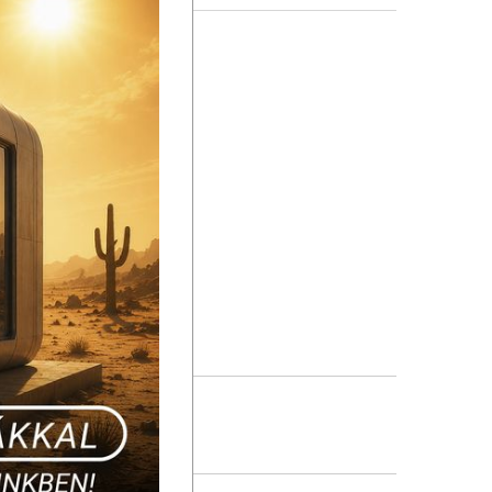
yag: PVC-PE
ehér
ság (cm): 35000 cm
ság (m): 350 m