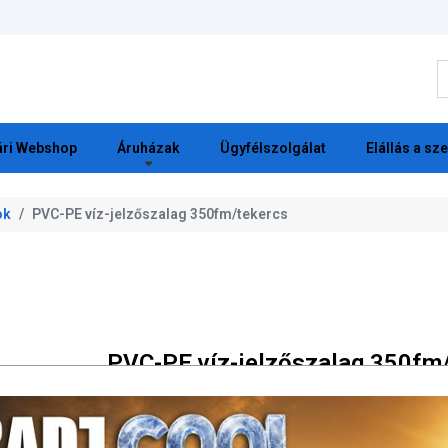
K
ri Webshop
Áruházak
Ügyfélszolgálat
Elállás a sz
ok
PVC-PE víz-jelzőszalag 350fm/tekercs
PVC-PE víz-jelzőszalag 350fm
SAP:
1020005
Gyártói cikkszám: