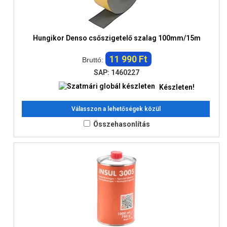
Hungikor Denso csőszigetelő szalag 100mm/15m
11 990 Ft
Bruttó:
SAP: 1460227
Készleten!
Válasszon a lehetőségek közül
Összehasonlítás