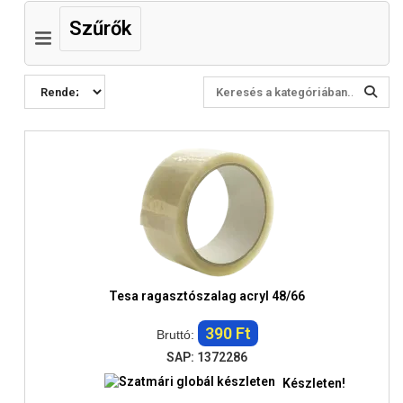
Szűrők
Tesa ragasztószalag acryl 48/66
390 Ft
Bruttó:
SAP: 1372286
Készleten!