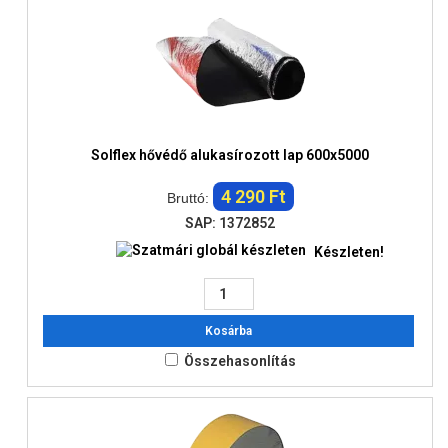
Solflex hővédő alukasírozott lap 600x5000
4 290 Ft
Bruttó:
SAP: 1372852
Készleten!
Kosárba
Összehasonlítás