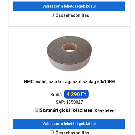
Válasszon a lehetőségek közül
Összehasonlítás
NMC csőhéj szürke ragasztó szalag 50x10FM
4 290 Ft
Bruttó:
SAP: 1350027
Készleten!
Válasszon a lehetőségek közül
Összehasonlítás