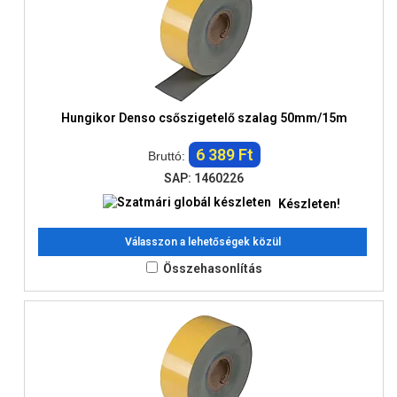
Hungikor Denso csőszigetelő szalag 50mm/15m
6 389 Ft
Bruttó:
SAP: 1460226
Készleten!
Válasszon a lehetőségek közül
Összehasonlítás