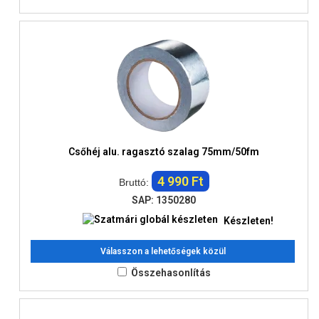
Csőhéj alu. ragasztó szalag 75mm/50fm
4 990 Ft
Bruttó:
SAP: 1350280
Készleten!
Válasszon a lehetőségek közül
Összehasonlítás