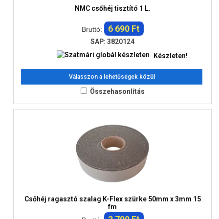
NMC csőhéj tisztító 1 L.
6 690 Ft
Bruttó:
SAP: 3820124
Készleten!
Válasszon a lehetőségek közül
Összehasonlítás
Csőhéj ragasztó szalag K-Flex szürke 50mm x 3mm 15
fm