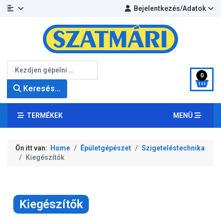
Bejelentkezés/Adatok
Keresés...
0
Keresés...
TERMÉKEK
MENÜ
Ön itt van:
Home
Épületgépészet
Szigeteléstechnika
Kiegészítők
Kiegészítők