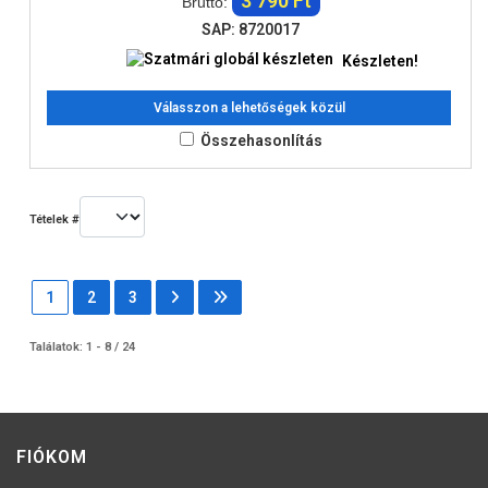
3 790 Ft
Bruttó:
SAP: 8720017
Készleten!
Válasszon a lehetőségek közül
Összehasonlítás
Tételek #
1
2
3
Találatok: 1 - 8 / 24
FIÓKOM