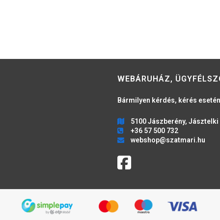
WEBÁRUHÁZ, ÜGYFÉLSZ
Bármilyen kérdés, kérés esetén
5100 Jászberény, Jásztelki 
+36 57 500 732
webshop@szatmari.hu