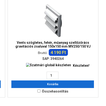
Vents szögletes, fehér, műanyag szellőzőrács
gravitációs zsaluval 150x150 mm MV250/150 VJ
4 190 Ft
Bruttó:
SAP: 3940264
Készleten!
Kosárba
Összehasonlítás