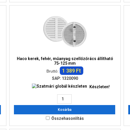
Haco kerek, fehér, műanyag szellőzőrács állítható
75-125 mm
1 389 Ft
Bruttó:
SAP: 1320090
Készleten!
Kosárba
Összehasonlítás