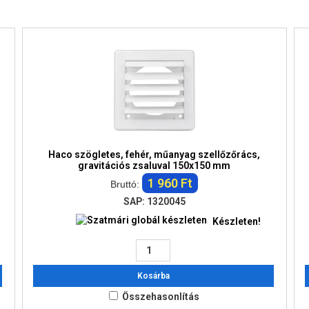
Haco szögletes, fehér, műanyag szellőzőrács,
gravitációs zsaluval 150x150 mm
1 960 Ft
Bruttó:
SAP: 1320045
Készleten!
Kosárba
Összehasonlítás