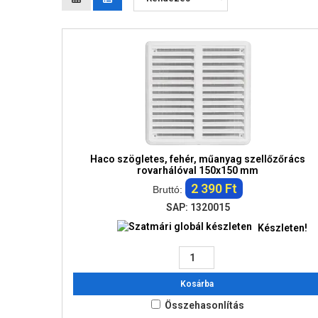
Haco szögletes, fehér, műanyag szellőzőrács
rovarhálóval 150x150 mm
2 390 Ft
Bruttó:
SAP: 1320015
Készleten!
Kosárba
Összehasonlítás