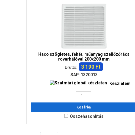
Haco szögletes, fehér, műanyag szellőzőrács
rovarhálóval 200x200 mm
3 190 Ft
Bruttó:
SAP: 1320013
Készleten!
Kosárba
Összehasonlítás