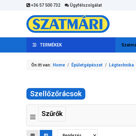
+36 57 500 732
Ügyfélszolgálat
TERMÉKEK
Szatmá
Ön itt van:
Home
Épületgépészet
Légtechnika
Szellőzőrácsok
Szűrők