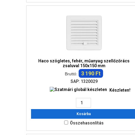
Haco szögletes, fehér, műanyag szellőzőrács
zsaluval 150x150 mm
3 190 Ft
Bruttó:
SAP: 1320029
Készleten!
Kosárba
Összehasonlítás