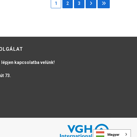
1
2
3
OLGÁLAT
 lépjen kapcsolatba velünk!
út 73.
Magyar