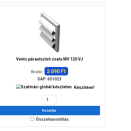
Vents páraelszívó zsalu MV 120 VJ
2 090 Ft
Bruttó:
SAP: 651023
Készleten!
Kosárba
Összehasonlítás