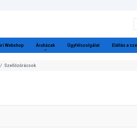
K
ri Webshop
Áruházak
Ügyfélszolgálat
Elállás a sz
Szellőzőrácsok