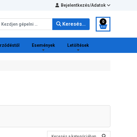
Bejelentkezés/Adatok
eresés...
0
Keresés...
erződéstől
Események
Letöltések