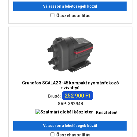
Válasszon a lehetőségek közül
Összehasonlítás
Grundfos SCALA2 3-45 kompakt nyomásfokozó
szivattyú
252 900 Ft
Bruttó:
SAP: 392948
Készleten!
Válasszon a lehetőségek közül
Összehasonlítás