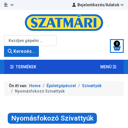
Bejelentkezés/Adatok
Keresés...
0
Keresés...
TERMÉKEK
MENÜ
Ön itt van:
Home
Épületgépészet
Szivattyúk
Nyomásfokozó Szivattyúk
Nyomásfokozó Szivattyúk