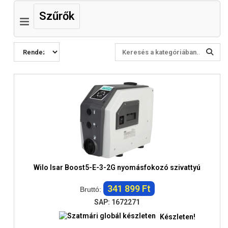
Szűrők
Wilo Isar Boost5-E-3-2G nyomásfokozó szivattyú
341 899 Ft
Bruttó:
SAP: 1672271
Készleten!