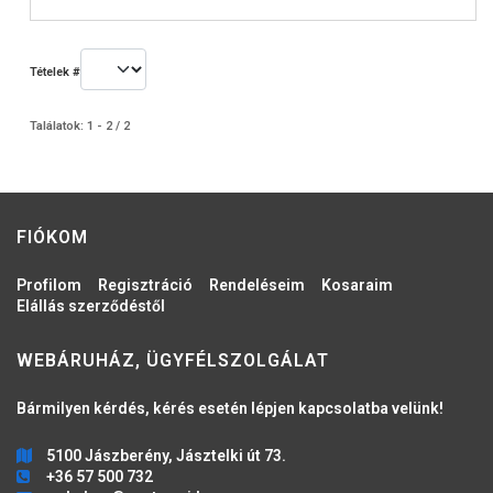
Tételek #
Találatok: 1 - 2 / 2
FIÓKOM
Profilom
Regisztráció
Rendeléseim
Kosaraim
Elállás szerződéstől
WEBÁRUHÁZ, ÜGYFÉLSZOLGÁLAT
Bármilyen kérdés, kérés esetén lépjen kapcsolatba velünk!
5100 Jászberény, Jásztelki út 73.
+36 57 500 732