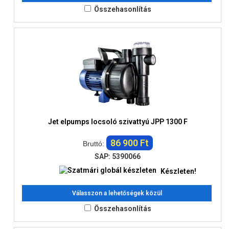
Összehasonlítás
Jet elpumps locsoló szivattyú JPP 1300 F
86 900 Ft
Bruttó:
SAP: 5390066
Készleten!
Válasszon a lehetőségek közül
Összehasonlítás