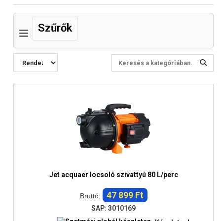
Szűrők
Jet acquaer locsoló szivattyú 80 L/perc
47 899 Ft
Bruttó:
SAP: 3010169