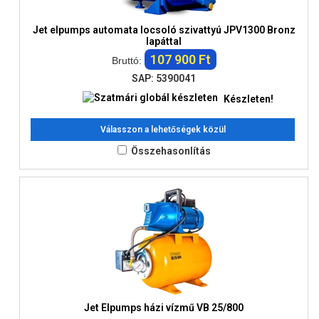
Jet elpumps automata locsoló szivattyú JPV1300 Bronz
lapáttal
107 900 Ft
Bruttó:
SAP: 5390041
Készleten!
Válasszon a lehetőségek közül
Összehasonlítás
Jet Elpumps házi vízmű VB 25/800