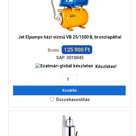
Jet Elpumps házi vízmű VB 25/1500 B, bronzlapáttal
125 900 Ft
Bruttó:
SAP: 3010045
Készleten!
Kosárba
Összehasonlítás