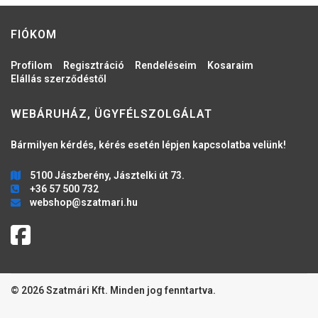
FIÓKOM
Profilom
Regisztráció
Rendeléseim
Kosaraim
Elállás szerződéstől
WEBÁRUHÁZ, ÜGYFÉLSZOLGÁLAT
Bármilyen kérdés, kérés esetén lépjen kapcsolatba velünk!
5100 Jászberény, Jásztelki út 73.
+36 57 500 732
webshop@szatmari.hu
© 2026 Szatmári Kft. Minden jog fenntartva.