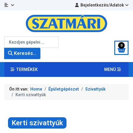
Bejelentkezés/Adatok
Keresés...
0
Keresés...
TERMÉKEK
MENÜ
Ön itt van:
Home
Épületgépészet
Szivattyúk
Kerti szivattyúk
Kerti szivattyúk