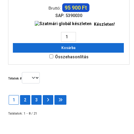
95 900 Ft
Bruttó:
SAP: 5390030
Készleten!
Kosárba
Összehasonlítás
Tételek #
1
2
3
Találatok: 1 - 8 / 21