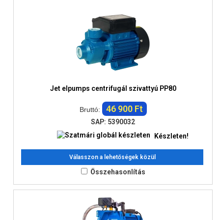
Jet elpumps centrifugál szivattyú PP80
46 900 Ft
Bruttó:
SAP: 5390032
Készleten!
Válasszon a lehetőségek közül
Összehasonlítás