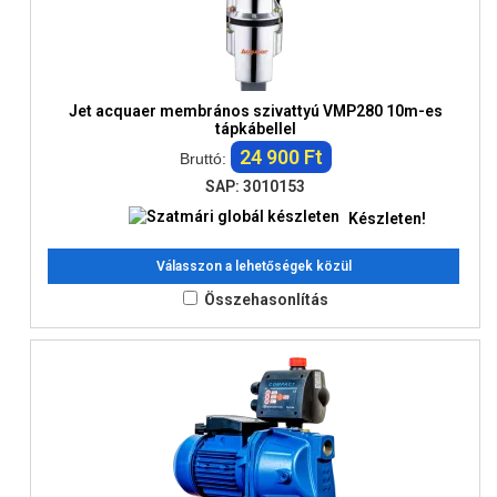
Jet acquaer membrános szivattyú VMP280 10m-es
tápkábellel
24 900 Ft
Bruttó:
SAP: 3010153
Készleten!
Válasszon a lehetőségek közül
Összehasonlítás