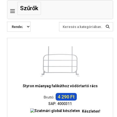
Szűrők
Styron műanyag falikúthoz vödörtartó rács
4 290 Ft
Bruttó:
SAP: 4000311
Készleten!