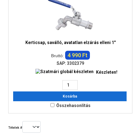
Kerticsap, saválló, avatatlan elzárás elleni 1"
4 990 Ft
Bruttó:
SAP: 3302379
Készleten!
Kosárba
Összehasonlítás
Tételek #