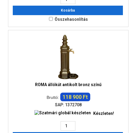
Kosárba
Összehasonlítás
ROMA állókút antikolt bronz színű
118 900 Ft
Bruttó:
SAP: 1372708
Készleten!