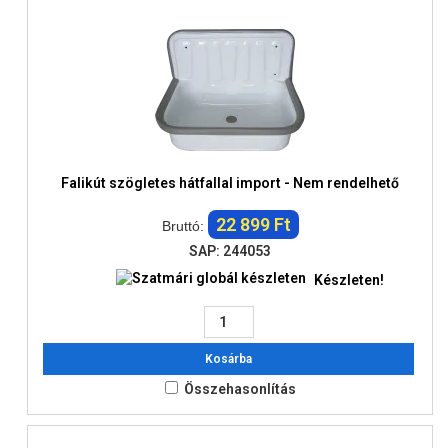
Falikút szögletes hátfallal import - Nem rendelhető
22 899 Ft
Bruttó:
SAP: 244053
Készleten!
Kosárba
Összehasonlítás