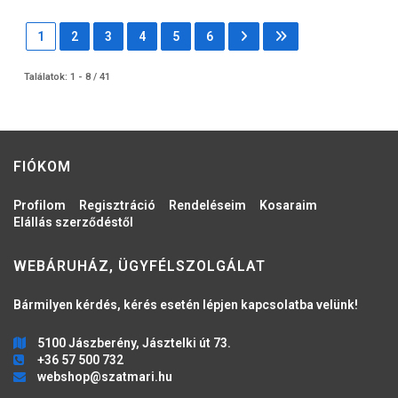
1
2
3
4
5
6
Találatok: 1 - 8 / 41
FIÓKOM
Profilom
Regisztráció
Rendeléseim
Kosaraim
Elállás szerződéstől
WEBÁRUHÁZ, ÜGYFÉLSZOLGÁLAT
Bármilyen kérdés, kérés esetén lépjen kapcsolatba velünk!
5100 Jászberény, Jásztelki út 73.
+36 57 500 732
webshop@szatmari.hu