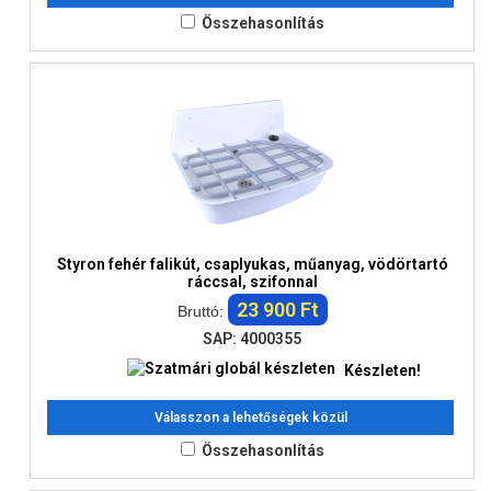
Összehasonlítás
Styron fehér falikút, csaplyukas, műanyag, vödörtartó
ráccsal, szifonnal
23 900 Ft
Bruttó:
SAP: 4000355
Készleten!
Válasszon a lehetőségek közül
Összehasonlítás