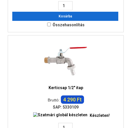
Kosárba
Összehasonlítás
Kerticsap 1/2" itap
4 290 Ft
Bruttó:
SAP: 5330109
Készleten!