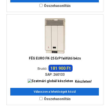
Összehasonlítás
FÉG EURO FK-25 ErP falifűtő bézs
181 900 Ft
Bruttó:
SAP: 260133
Készleten!
Válasszon a lehetőségek közül
Összehasonlítás