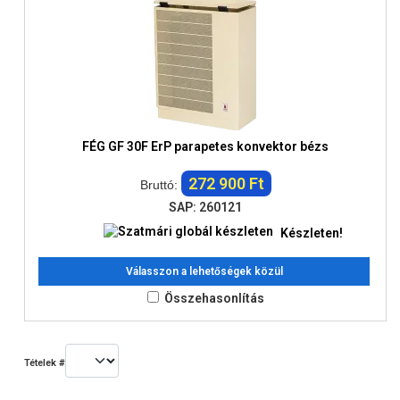
FÉG GF 30F ErP parapetes konvektor bézs
272 900 Ft
Bruttó:
SAP: 260121
Készleten!
Válasszon a lehetőségek közül
Összehasonlítás
Tételek #