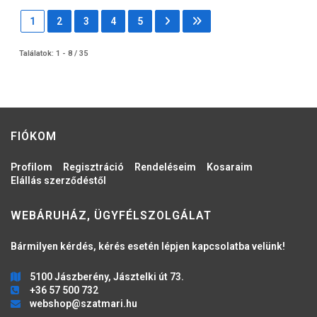
1
2
3
4
5
Találatok: 1 - 8 / 35
FIÓKOM
Profilom
Regisztráció
Rendeléseim
Kosaraim
Elállás szerződéstől
WEBÁRUHÁZ, ÜGYFÉLSZOLGÁLAT
Bármilyen kérdés, kérés esetén lépjen kapcsolatba velünk!
5100 Jászberény, Jásztelki út 73.
+36 57 500 732
webshop@szatmari.hu