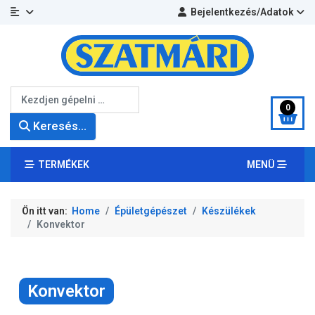
Bejelentkezés/Adatok
Keresés...
0
Keresés...
TERMÉKEK
MENÜ
Ön itt van:
Home
Épületgépészet
Készülékek
Konvektor
Konvektor