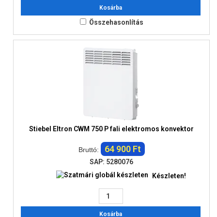
Kosárba
Összehasonlítás
Stiebel Eltron CWM 750 P fali elektromos konvektor
64 900 Ft
Bruttó:
SAP: 5280076
Készleten!
Kosárba