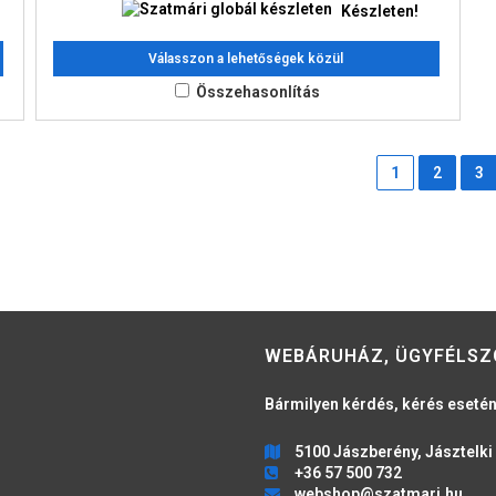
Készleten!
Válasszon a lehetőségek közül
Összehasonlítás
1
2
3
WEBÁRUHÁZ, ÜGYFÉLSZ
Bármilyen kérdés, kérés esetén
5100 Jászberény, Jásztelki 
+36 57 500 732
webshop@szatmari.hu