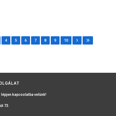
4
5
6
7
8
9
10
OLGÁLAT
 lépjen kapcsolatba velünk!
út 73.