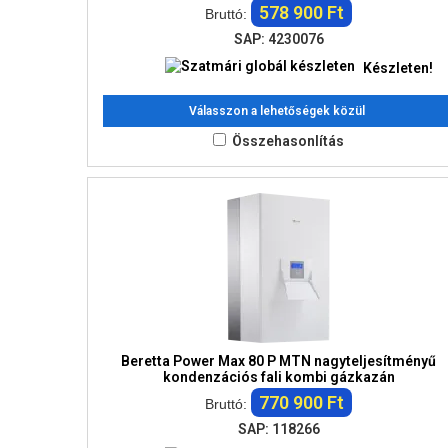
578 900 Ft
Bruttó:
SAP: 4230076
Készleten!
Válasszon a lehetőségek közül
Összehasonlítás
Beretta Power Max 80 P MTN nagyteljesítményű
kondenzációs fali kombi gázkazán
770 900 Ft
Bruttó:
SAP: 118266