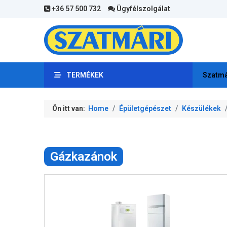
+36 57 500 732
Ügyfélszolgálat
TERMÉKEK
Szatmá
Ön itt van:
Home
Épületgépészet
Készülékek
Gázkazánok