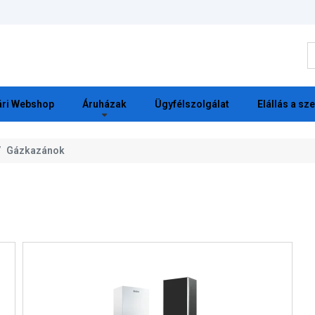
K
ri Webshop
Áruházak
Ügyfélszolgálat
Elállás a sz
Gázkazánok