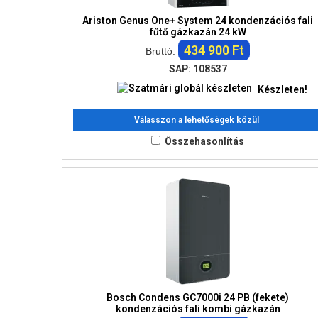
Ariston Genus One+ System 24 kondenzációs fali
fűtő gázkazán 24 kW
434 900 Ft
Bruttó:
SAP: 108537
Készleten!
Válasszon a lehetőségek közül
Összehasonlítás
Bosch Condens GC7000i 24 PB (fekete)
kondenzációs fali kombi gázkazán