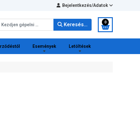
Bejelentkezés/Adatok
eresés...
0
Keresés...
erződéstől
Események
Letöltések