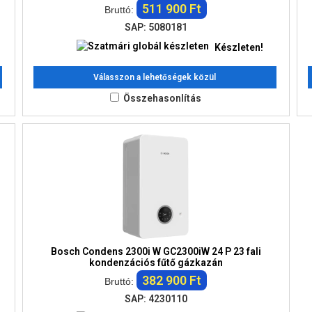
511 900 Ft
Bruttó:
SAP: 5080181
Készleten!
Válasszon a lehetőségek közül
Összehasonlítás
Bosch Condens 2300i W GC2300iW 24 P 23 fali
kondenzációs fűtő gázkazán
382 900 Ft
Bruttó:
SAP: 4230110