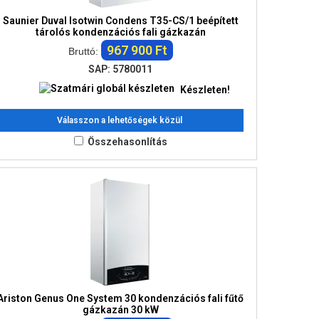
Saunier Duval Isotwin Condens T35-CS/1 beépített
tárolós kondenzációs fali gázkazán
967 900 Ft
Bruttó:
SAP: 5780011
Készleten!
Válasszon a lehetőségek közül
Összehasonlítás
Ariston Genus One System 30 kondenzációs fali fűtő
gázkazán 30 kW