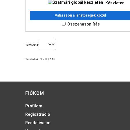
Készleten!
Válasszon a lehetőségek közül
Összehasonlítás
Tételek #
Találatok: 1 - 8 / 118
FIÓKOM
Profilom
Regisztráció
Rendeléseim