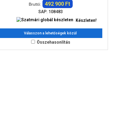
492 900 Ft
Bruttó:
SAP: 108483
Készleten!
Válasszon a lehetőségek közül
Összehasonlítás