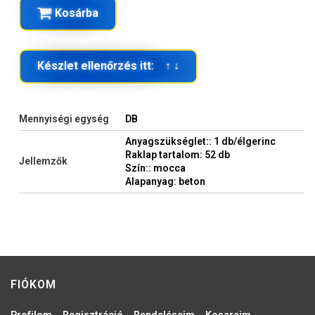
Kosárba
Készlet ellenőrzés itt: ↑ ↓
Mennyiségi egység
DB
Anyagszükséglet:: 1 db/élgerinc
Raklap tartalom: 52 db
Jellemzők
Szín:: mocca
Alapanyag: beton
FIÓKOM
Profilom
Regisztráció
Rendeléseim
Kosaraim