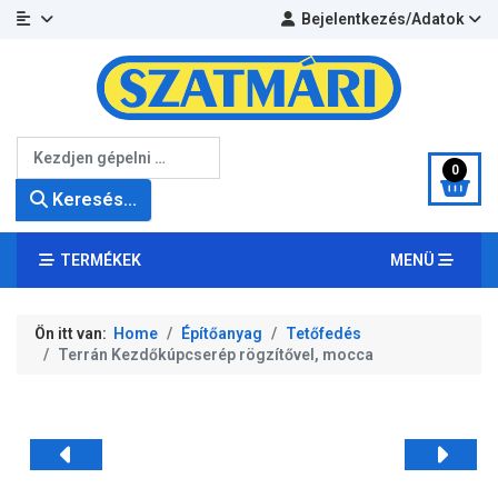
Bejelentkezés/Adatok
Keresés...
0
Keresés...
TERMÉKEK
MENÜ
Ön itt van:
Home
Építőanyag
Tetőfedés
Terrán Kezdőkúpcserép rögzítővel, mocca