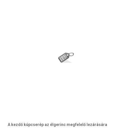
A kezdő kúpcserép az élgerinc megfelelő lezárására