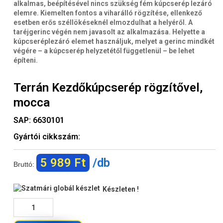
alkalmas, beépítésével nincs szükség fém kúpcserép lezáró
elemre. Kiemelten fontos a viharálló rögzítése, ellenkező
esetben erős széllökéseknél elmozdulhat a helyéről. A
taréjgerinc végén nem javasolt az alkalmazása. Helyette a
kúpcseréplezáró elemet használjuk, melyet a gerinc mindkét
végére – a kúpcserép helyzetétől függetlenül – be lehet
építeni.
Terrán Kezdőkúpcserép rögzítővel,
mocca
SAP:
6630101
Gyártói cikkszám:
5 989 Ft
/db
Bruttó:
Készleten !