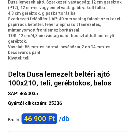
Dusa lemezelt ajtó. Szerkezeti vastagság: 12 cm gerébtok
(P12), 12 cm-es vagy ennél vastagabb vakolt falba.
4,3 cm gerébtok, gipszkartonfalba.
Szerkezeti felépítés: LAP: 40 mm vastag falcolt szerkezet,
papírrács betéttel, fehér alapmázolt faerezetes,
mintanyomott frontlemez borítással.
TOK: 12 cm/4,3 cm vastag natúr hossztoldott lucfenyő
gerébtok.
Vasalat: 55 mm-es normál bevésőzár,2 db 14 mm-es
becsavarós pánt.
Kivetel: teli
Delta Dusa lemezelt beltéri ajtó
100x210, teli, gerébtokos, balos
SAP:
4650035
Gyártói cikkszám:
25336
46 900 Ft
/db
Bruttó: