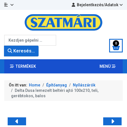
Bejelentkezés/Adatok
Keresés...
0
Keresés...
TERMÉKEK
MENÜ
Ön itt van:
Home
Építőanyag
Nyílászárók
Delta Dusa lemezelt beltéri ajtó 100x210, teli,
gerébtokos, balos