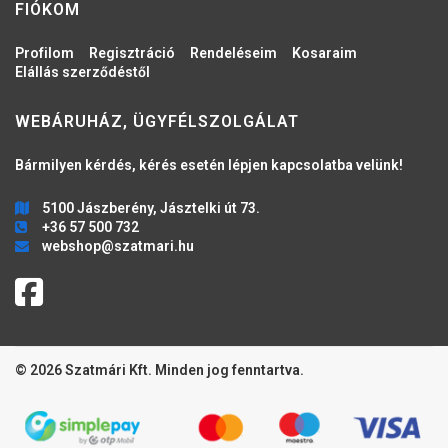
FIÓKOM
Profilom
Regisztráció
Rendeléseim
Kosaraim
Elállás szerződéstől
WEBÁRUHÁZ, ÜGYFÉLSZOLGÁLAT
Bármilyen kérdés, kérés esetén lépjen kapcsolatba velünk!
5100 Jászberény, Jásztelki út 73.
+36 57 500 732
webshop@szatmari.hu
© 2026 Szatmári Kft. Minden jog fenntartva.