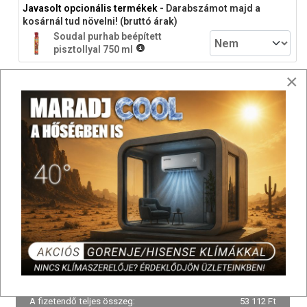
Javasolt opcionális termékek
- Darabszámot majd a
kosárnál tud növelni! (bruttó árak)
Soudal purhab beépített
pisztollyal 750 ml
×
46 900 Ft
Ár opciókkal: