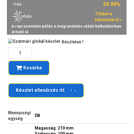
Készleten !
Kosárba
Készlet ellenőrzés itt: ↑ ↓
Mennyiségi
DB
egység
Magasság: 210 mm
Szélesség: 100 mm