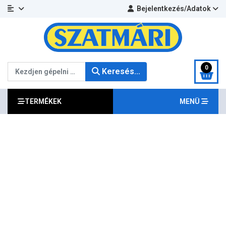
Bejelentkezés/Adatok
Keresés...
0
Keresés...
TERMÉKEK
MENÜ