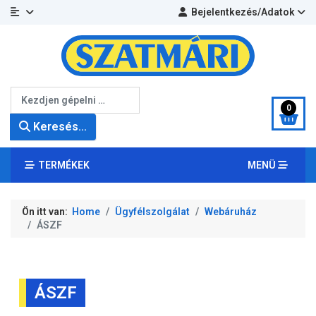
Bejelentkezés/Adatok
Keresés...
0
Keresés...
TERMÉKEK
MENÜ
Ön itt van:
Home
Ügyfélszolgálat
Webáruház
ÁSZF
ÁSZF