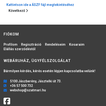
Kattintson ide a ÁSZF fájl megtekintéséhez
Következő cikk: Ügyfélszolgálat
Következő
FIÓKOM
Profilom
Regisztráció
Rendeléseim
Kosaraim
Elállás szerződéstől
WEBÁRUHÁZ, ÜGYFÉLSZOLGÁLAT
Bármilyen kérdés, kérés esetén lépjen kapcsolatba velünk!
5100 Jászberény, Jásztelki út 73.
+36 57 500 732
webshop@szatmari.hu