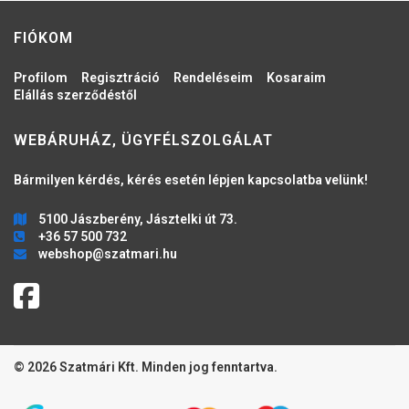
FIÓKOM
Profilom
Regisztráció
Rendeléseim
Kosaraim
Elállás szerződéstől
WEBÁRUHÁZ, ÜGYFÉLSZOLGÁLAT
Bármilyen kérdés, kérés esetén lépjen kapcsolatba velünk!
5100 Jászberény, Jásztelki út 73.
+36 57 500 732
webshop@szatmari.hu
© 2026 Szatmári Kft. Minden jog fenntartva.