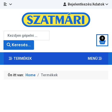
Bejelentkezés/Adatok
Keresés...
0
Keresés...
TERMÉKEK
MENÜ
Ön itt van:
Home
Termékek