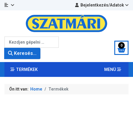
Bejelentkezés/Adatok
Keresés...
0
Keresés...
TERMÉKEK
MENÜ
Ön itt van:
Home
Termékek