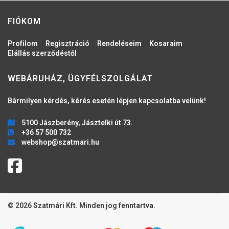
FIÓKOM
Profilom
Regisztráció
Rendeléseim
Kosaraim
Elállás szerződéstől
WEBÁRUHÁZ, ÜGYFÉLSZOLGÁLAT
Bármilyen kérdés, kérés esetén lépjen kapcsolatba velünk!
5100 Jászberény, Jásztelki út 73.
+36 57 500 732
webshop@szatmari.hu
© 2026 Szatmári Kft. Minden jog fenntartva.