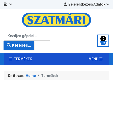
Bejelentkezés/Adatok
Keresés...
0
Keresés...
TERMÉKEK
MENÜ
Ön itt van:
Home
Termékek