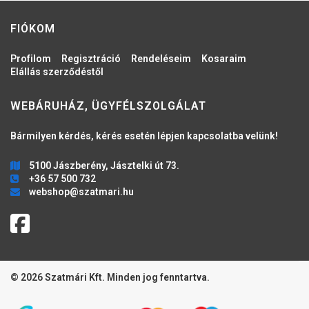
FIÓKOM
Profilom
Regisztráció
Rendeléseim
Kosaraim
Elállás szerződéstől
WEBÁRUHÁZ, ÜGYFÉLSZOLGÁLAT
Bármilyen kérdés, kérés esetén lépjen kapcsolatba velünk!
5100 Jászberény, Jásztelki út 73.
+36 57 500 732
webshop@szatmari.hu
© 2026 Szatmári Kft. Minden jog fenntartva.