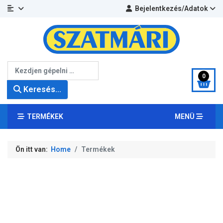
Bejelentkezés/Adatok
Keresés...
0
Keresés...
TERMÉKEK
MENÜ
Ön itt van:
Home
Termékek