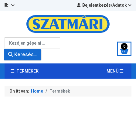
Bejelentkezés/Adatok
Keresés...
0
Keresés...
TERMÉKEK
MENÜ
Ön itt van:
Home
Termékek