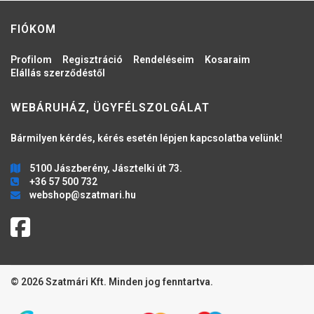
FIÓKOM
Profilom
Regisztráció
Rendeléseim
Kosaraim
Elállás szerződéstől
WEBÁRUHÁZ, ÜGYFÉLSZOLGÁLAT
Bármilyen kérdés, kérés esetén lépjen kapcsolatba velünk!
5100 Jászberény, Jásztelki út 73.
+36 57 500 732
webshop@szatmari.hu
© 2026 Szatmári Kft. Minden jog fenntartva.